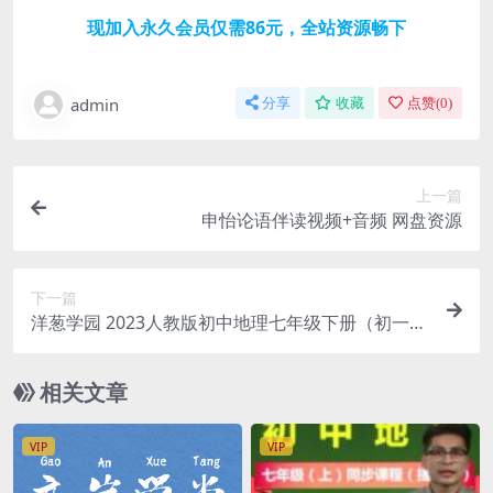
现加入永久会员仅需86元，全站资源畅下
admin
分享
收藏
点赞(
0
)
上一篇
申怡论语伴读视频+音频 网盘资源
下一篇
洋葱学园 2023人教版初中地理七年级下册（初一）
百度网盘
相关文章
VIP
VIP