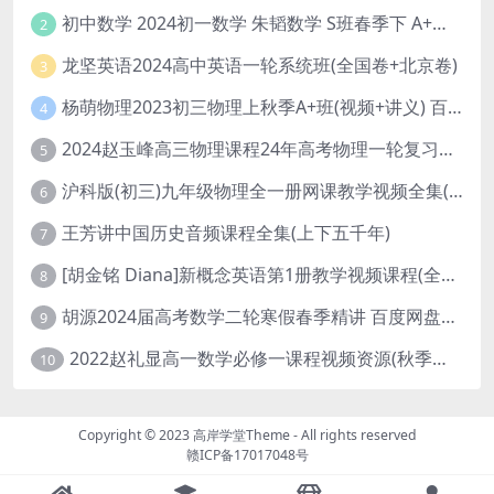
初中数学 2024初一数学 朱韬数学 S班春季下 A+班春季下 百度云网盘
2
龙坚英语2024高中英语一轮系统班(全国卷+北京卷)
3
杨萌物理2023初三物理上秋季A+班(视频+讲义) 百度网盘分享
4
2024赵玉峰高三物理课程24年高考物理一轮复习网课教程
5
沪科版(初三)九年级物理全一册网课教学视频全集(录播版 杜春雨 66讲)
6
王芳讲中国历史音频课程全集(上下五千年)
7
[胡金铭 Diana]新概念英语第1册教学视频课程(全集 百度网盘下载)
8
胡源2024届高考数学二轮寒假春季精讲 百度网盘分享
9
2022赵礼显高一数学必修一课程视频资源(秋季班 含讲义)百度网盘云
10
Copyright © 2023
高岸学堂Theme
- All rights reserved
赣ICP备17017048号