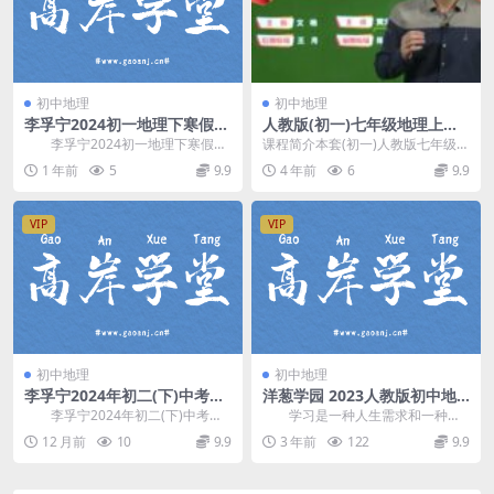
初中地理
初中地理
李孚宁2024初一地理下寒假预
人教版(初一)七年级地理上册
习A+班(全国版 含讲义) 百度
课本同步讲课教学视频全集(5
李孚宁2024初一地理下寒假预
课程简介本套(初一)人教版七年级地
网盘分享
章 贾老师)百度网盘下载
习A+班(全国版 含电子讲义)，开课
理上册课本同步讲课教学视频全
1 年前
5
9.9
4 年前
6
9.9
时间：20...
集，由颠覆课堂贾老...
VIP
VIP
初中地理
初中地理
李孚宁2024年初二(下)中考地
洋葱学园 2023人教版初中地
理一轮复习(含讲义 寒假A+)
理七年级下册（初一）百度网
李孚宁2024年初二(下)中考地
学习是一种人生需求和一种态
百度网盘分享
盘
理一轮复习，开课时间：2024年寒
度。只有不断学习，及时“充电”，才
12 月前
10
9.9
3 年前
122
9.9
假(也叫春...
能做到“百毒不侵...