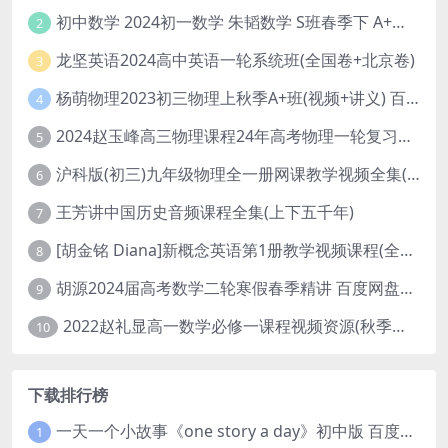
初中数学 2024初一数学 朱韬数学 S班春季下 A+班春季下 百度云网盘
2
龙坚英语2024高中英语一轮系统班(全国卷+北京卷)
3
杨萌物理2023初三物理上秋季A+班(视频+讲义) 百度网盘分享
4
2024赵玉峰高三物理课程24年高考物理一轮复习网课教程
5
沪科版(初三)九年级物理全一册网课教学视频全集(录播版 杜春雨 66讲)
6
王芳讲中国历史音频课程全集(上下五千年)
7
[胡金铭 Diana]新概念英语第1册教学视频课程(全集 百度网盘下载)
8
胡源2024届高考数学二轮寒假春季精讲 百度网盘分享
9
2022赵礼显高一数学必修一课程视频资源(秋季班 含讲义)百度网盘云
10
下载排行榜
一天一个小故事《one story a day》初中版 百度网盘分享下载
1