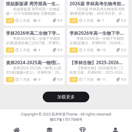
煜姐新版课 周芳煜高一生物
2026届 李林高考生物考前冲
必修一(精校 完整视频) 百度
刺课(梦想典当铺) 百度网盘
煜姐新版课 周芳煜高一生物必
2026届 李林高考生物考前冲刺
修一 分子与细胞(精校 完整视频)，
课(梦想典当铺)，49天冲分营，开课
网盘分享
分享
包含：课本讲...
时间：2...
2 月前
0
9.9
2 月前
7
9.9
VIP
VIP
李林2026年高二生物下学期
李林2026年高一生物下学期
同步课(选择必修三) 百度网
同步课(生物必修2) 百度网盘
李林2026年高二生物下学期同
李林2026年高一生物下学期同
步课(选择必修三)2027届，开课时
步课(必修2)，开课时间：2026年寒
盘分享
分享
间：202...
假+20...
5 月前
4
9.9
5 月前
10
9.9
VIP
VIP
袁帅2024-2025高一物理(上)
【李林生物】2025-2026届
清北S班(视频+讲义) 百度网
高考二三轮复习课 百度网盘
袁帅2024-2025高一物理(上)清
【李林生物】2026届高考二三
北S班(视频+讲义)，开课时间：20
轮复习课，开课时间：2025-2026
盘分享
分享
2...
年。 ...
7 月前
9
9.9
7 月前
11
9.9
VIP
VIP
加载更多
Copyright © 2023
高岸学堂Theme
- All rights reserved
赣ICP备17017048号