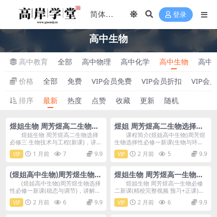
登录
高中生物
高中教育
全部
高中物理
高中化学
高中生物
高中
价格
全部
免费
VIP会员免费
VIP会员折扣
VIP会
排序
最新
热度
点赞
收藏
更新
随机
煜姐生物 周芳煜高二生物选
煜姐 周芳煜高二生物选择必
择必修三(新课) 百度网盘分
修二新课 百度网盘分享
煜姐生物 周芳煜高二生物选择
课程简介(煜姐高中生物)周芳煜
必修三 生物技术与工程(新课)，讲解
生物选择性必修一新课(生物与环
享
内容：传统发...
境)，讲解内容：...
1 月前
7
9.9
2 月前
5
9.9
VIP
VIP
(煜姐高中生物)周芳煜生物选
煜姐生物 周芳煜高一生物必
择性必修一新课 百度网盘分
修二新课(精校 预习+正课) 百
(煜姐高中生物)周芳煜生物选择
煜姐生物 周芳煜高一生物必修
性必修一新课(稳态与调节)，讲解内
二新课(精校完整视频 预习+正课)，
享
度网盘分享
容：人体的内...
包含：课本讲...
2 月前
6
9.9
2 月前
6
9.9
VIP
VIP