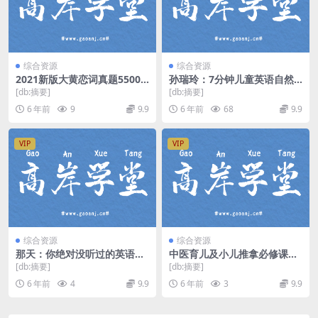
综合资源
综合资源
2021新版大黄恋词真题5500
孙瑞玲：7分钟儿童英语自然
《考研英语真题5500词》（5
拼读 百度网盘
[db:摘要]
[db:摘要]
8.9G超清视频）百度网盘
6 年前
9
9.9
6 年前
68
9.9
VIP
VIP
综合资源
综合资源
那天：你绝对没听过的英语学
中医育儿及小儿推拿必修课
习法：让你不再死背单词语法
（20讲视频教程）百度网盘
[db:摘要]
[db:摘要]
学上瘾 mp4视频 百度网盘
6 年前
4
9.9
6 年前
3
9.9