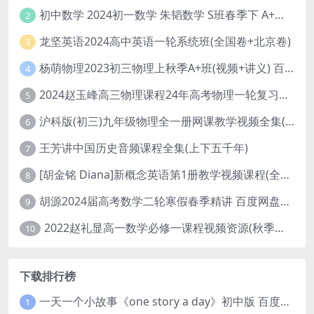
初中数学 2024初一数学 朱韬数学 S班春季下 A+班春季下 百度云网盘
2
龙坚英语2024高中英语一轮系统班(全国卷+北京卷)
3
杨萌物理2023初三物理上秋季A+班(视频+讲义) 百度网盘分享
4
2024赵玉峰高三物理课程24年高考物理一轮复习网课教程
5
沪科版(初三)九年级物理全一册网课教学视频全集(录播版 杜春雨 66讲)
6
王芳讲中国历史音频课程全集(上下五千年)
7
[胡金铭 Diana]新概念英语第1册教学视频课程(全集 百度网盘下载)
8
胡源2024届高考数学二轮寒假春季精讲 百度网盘分享
9
2022赵礼显高一数学必修一课程视频资源(秋季班 含讲义)百度网盘云
10
下载排行榜
一天一个小故事《one story a day》初中版 百度网盘分享下载
1