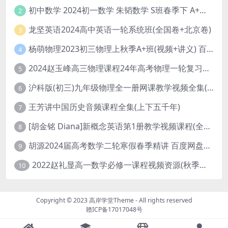
初中数学 2024初一数学 朱韬数学 S班春季下 A+班春季下 百度云网盘
2
龙坚英语2024高中英语一轮系统班(全国卷+北京卷)
3
杨萌物理2023初三物理上秋季A+班(视频+讲义) 百度网盘分享
4
2024赵玉峰高三物理课程24年高考物理一轮复习网课教程
5
沪科版(初三)九年级物理全一册网课教学视频全集(录播版 杜春雨 66讲)
6
王芳讲中国历史音频课程全集(上下五千年)
7
[胡金铭 Diana]新概念英语第1册教学视频课程(全集 百度网盘下载)
8
胡源2024届高考数学二轮寒假春季精讲 百度网盘分享
9
2022赵礼显高一数学必修一课程视频资源(秋季班 含讲义)百度网盘云
10
Copyright © 2023
高岸学堂Theme
- All rights reserved
赣ICP备17017048号