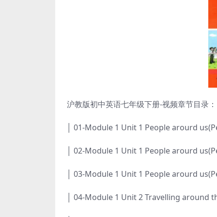
沪教版初中英语七年级下册-视频章节目录：
│ 01-Module 1 Unit 1 People arourd us(P
│ 02-Module 1 Unit 1 People arourd us(P
│ 03-Module 1 Unit 1 People arourd us(P
│ 04-Module 1 Unit 2 Travelling around 