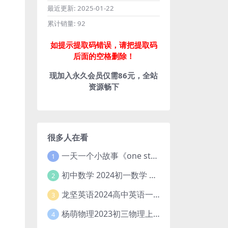
最近更新:
2025-01-22
累计销量:
92
如提示提取码错误，请把提取码
后面的空格删除！
现加入永久会员仅需86元，全站
资源畅下
很多人在看
一天一个小故事《one story a day》初中版 百度网盘分享下载
1
初中数学 2024初一数学 朱韬数学 S班春季下 A+班春季下 百度云网盘
2
龙坚英语2024高中英语一轮系统班(全国卷+北京卷)
3
杨萌物理2023初三物理上秋季A+班(视频+讲义) 百度网盘分享
4