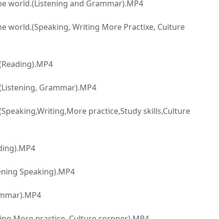
the world.(Listening and Grammar).MP4
he world.(Speaking, Writing More Practixe, Cuiture
.(Reading).MP4
.(Listening, Grammar).MP4
(Speaking,Writing,More practice,Study skills,Culture
ading).MP4
tening Speaking).MP4
rammar).MP4
ting,More practice, Culture cornner).MP4