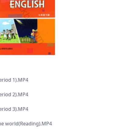
eriod 1).MP4
eriod 2).MP4
eriod 3).MP4
the world(Reading).MP4