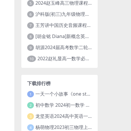
2024赵玉峰高三物理课程24年高考物理一轮复习网课教程
5
沪科版(初三)九年级物理全一册网课教学视频全集(录播版 杜春雨 66讲)
6
王芳讲中国历史音频课程全集(上下五千年)
7
[胡金铭 Diana]新概念英语第1册教学视频课程(全集 百度网盘下载)
8
胡源2024届高考数学二轮寒假春季精讲 百度网盘分享
9
2022赵礼显高一数学必修一课程视频资源(秋季班 含讲义)百度网盘云
10
下载排行榜
一天一个小故事《one story a day》初中版 百度网盘分享下载
1
初中数学 2024初一数学 朱韬数学 S班春季下 A+班春季下 百度云网盘
2
龙坚英语2024高中英语一轮系统班(全国卷+北京卷)
3
杨萌物理2023初三物理上秋季A+班(视频+讲义) 百度网盘分享
4