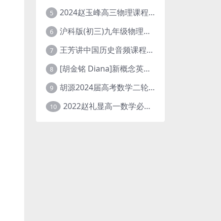
2024赵玉峰高三物理课程24年高考物理一轮复习网课教程
5
沪科版(初三)九年级物理全一册网课教学视频全集(录播版 杜春雨 66讲)
6
王芳讲中国历史音频课程全集(上下五千年)
7
[胡金铭 Diana]新概念英语第1册教学视频课程(全集 百度网盘下载)
8
胡源2024届高考数学二轮寒假春季精讲 百度网盘分享
9
2022赵礼显高一数学必修一课程视频资源(秋季班 含讲义)百度网盘云
10