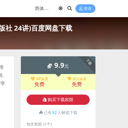
登录
社 24讲)百度网盘下载
下载
9.9
元
用
词、
VIP会员
永久会员
同学
免费
免费
购买下载权限
已有
92
人解锁下载
包含资源:
(1个)