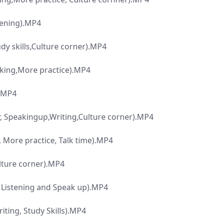
tening).MP4
y skills,Culture corner).MP4
aking,More practice).MP4
).MP4
r, Speakingup,Writing,Culture corner).MP4
g, More practice, Talk time).MP4
lture corner).MP4
Listening and Speak up).MP4
iting, Study Skills).MP4