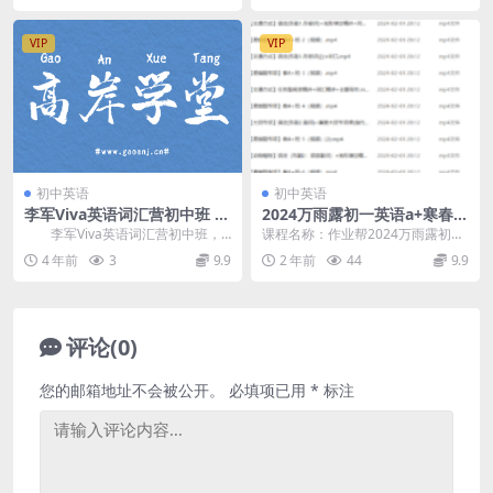
VIP
VIP
初中英语
初中英语
李军Viva英语词汇营初中班 百
2024万雨露初一英语a+寒春班
度网盘分享
视频教程+课程笔记 百度网盘
李军Viva英语词汇营初中班，
课程名称：作业帮2024万雨露初一
分享
百度网盘初中英语词汇课程4.47G
英语a+寒春班(春上+春下)，百度网
4 年前
3
9.9
2 年前
44
9.9
高清视频。 ...
盘分享下载...
评论(0)
您的邮箱地址不会被公开。
必填项已用
*
标注