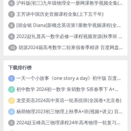
沪科版(初三)九年级物理全一册网课教学视频全集(录播版 杜春雨 66讲)
6
王芳讲中国历史音频课程全集(上下五千年)
7
[胡金铭 Diana]新概念英语第1册教学视频课程(全集 百度网盘下载)
8
2022赵礼显高一数学必修一课程视频资源(秋季班 含讲义)百度网盘云
9
胡源2024届高考数学二轮寒假春季精讲 百度网盘分享
10
下载排行榜
一天一个小故事《one story a day》初中版 百度网盘分享下载
1
初中数学 2024初一数学 朱韬数学 S班春季下 A+班春季下 百度云网盘
2
龙坚英语2024高中英语一轮系统班(全国卷+北京卷)
3
杨萌物理2023初三物理上秋季A+班(视频+讲义) 百度网盘分享
4
2024赵玉峰高三物理课程24年高考物理一轮复习网课教程
5