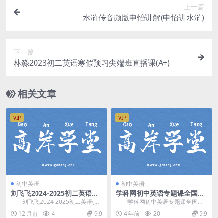
上一篇
水浒传音频版申怡讲解(申怡讲水浒)
下一篇
林淼2023初二英语寒假预习尖端班直播课(A+)
相关文章
VIP
VIP
初中英语
初中英语
刘飞飞2024-2025初二英语
学科网初中英语专题课全国通
(上)秋季S班全国版 百度网盘
用视频课程（含语法 词汇）百
刘飞飞2024-2025初二英语(上)
学科网初中英语专题课全国通
分享
度网盘分享
秋季S班，开课时间：2024年八年
用视频课程，含语法、词汇，百度
12 月前
4
9.9
4 年前
20
9.9
级英...
网盘初中英语课程3....