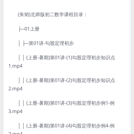
(朱韬)北师版初二数学课程目录：
├─01上册
│ ├─第01讲-勾股定理初步
│ │ (上册-暑期)第01讲-(1)勾股定理初步知识点
1.mp4
│ │ (上册-暑期)第01讲-(2)勾股定理初步知识点
2.mp4
│ │ (上册-暑期)第01讲-(3)勾股定理初步例1-例
3.mp4
│ │ (上册-暑期)第01讲-(4)勾股定理初步例4-例