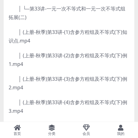
│ └─第33讲-一元一次不等式和一元一次不等式组
拓展(二)
│ (上册-秋季)第33讲-(1)含参方程组及不等式(下)知
识点.mp4
│ (上册-秋季)第33讲-(2)含参方程组及不等式(下)例
1.mp4
│ (上册-秋季)第33讲-(3)含参方程组及不等式(下)例
2.mp4
│ (上册-秋季)第33讲-(4)含参方程组及不等式(下)例
3.mp4
│ (上册-秋季)第33讲-(5)含参方程组及不等式(下)例
4.mp4
首页
分类
会员
我的