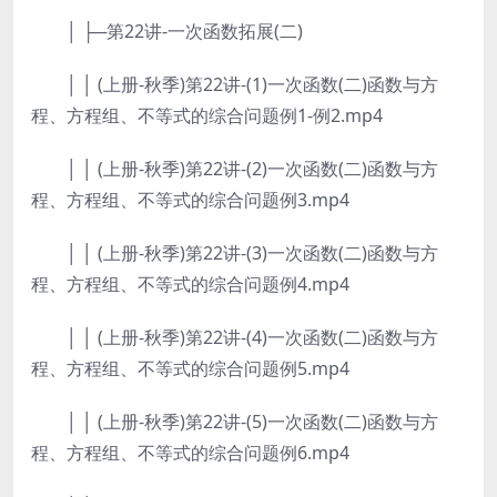
│ ├─第22讲-一次函数拓展(二)
│ │ (上册-秋季)第22讲-(1)一次函数(二)函数与方
程、方程组、不等式的综合问题例1-例2.mp4
│ │ (上册-秋季)第22讲-(2)一次函数(二)函数与方
程、方程组、不等式的综合问题例3.mp4
│ │ (上册-秋季)第22讲-(3)一次函数(二)函数与方
程、方程组、不等式的综合问题例4.mp4
│ │ (上册-秋季)第22讲-(4)一次函数(二)函数与方
程、方程组、不等式的综合问题例5.mp4
│ │ (上册-秋季)第22讲-(5)一次函数(二)函数与方
程、方程组、不等式的综合问题例6.mp4