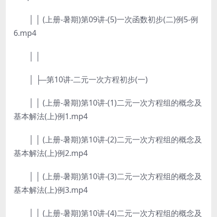
│ │ (上册-暑期)第09讲-(5)一次函数初步(二)例5-例
6.mp4
│ │
│ ├─第10讲-二元一次方程初步(一)
│ │ (上册-暑期)第10讲-(1)二元一次方程组的概念及
基本解法(上)例1.mp4
│ │ (上册-暑期)第10讲-(2)二元一次方程组的概念及
基本解法(上)例2.mp4
│ │ (上册-暑期)第10讲-(3)二元一次方程组的概念及
基本解法(上)例3.mp4
│ │ (上册-暑期)第10讲-(4)二元一次方程组的概念及