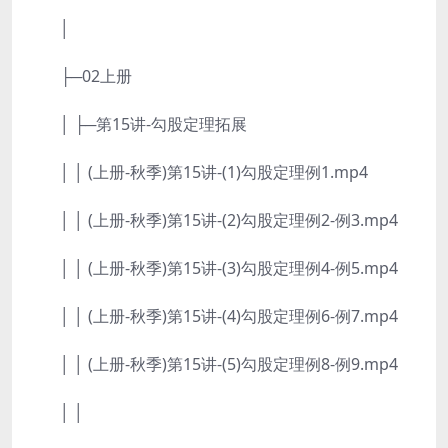
│
├─02上册
│ ├─第15讲-勾股定理拓展
│ │ (上册-秋季)第15讲-(1)勾股定理例1.mp4
│ │ (上册-秋季)第15讲-(2)勾股定理例2-例3.mp4
│ │ (上册-秋季)第15讲-(3)勾股定理例4-例5.mp4
│ │ (上册-秋季)第15讲-(4)勾股定理例6-例7.mp4
│ │ (上册-秋季)第15讲-(5)勾股定理例8-例9.mp4
│ │