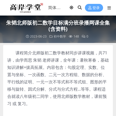
登录
朱韬北师版初二数学目标满分班录播网课全集
(含资料)
2023-06-23
初中数学
148
0
课程简介北师版初二数学教材同步讲课视频，共71
讲，由学而思 朱韬 老师讲课，全年课：暑秋寒春，基础
知识讲解+拔高拓展。内容包含：勾股定理、实数、位
置与坐标、一次函数、二元一次方程组、数据的分析、
平行线的证明、一元一次不等式和不等式组、图形的平
移与旋转、因式分解、分式与分式方程...等等。课程适
合就读八年级初二同学，使用北师版数学教材，课前预
习 或 复习。