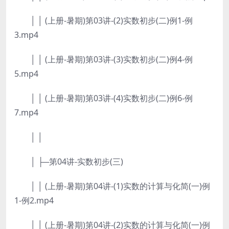
│ │ (上册-暑期)第03讲-(2)实数初步(二)例1-例
3.mp4
│ │ (上册-暑期)第03讲-(3)实数初步(二)例4-例
5.mp4
│ │ (上册-暑期)第03讲-(4)实数初步(二)例6-例
7.mp4
│ │
│ ├─第04讲-实数初步(三)
│ │ (上册-暑期)第04讲-(1)实数的计算与化简(一)例
1-例2.mp4
│ │ (上册-暑期)第04讲-(2)实数的计算与化简(一)例