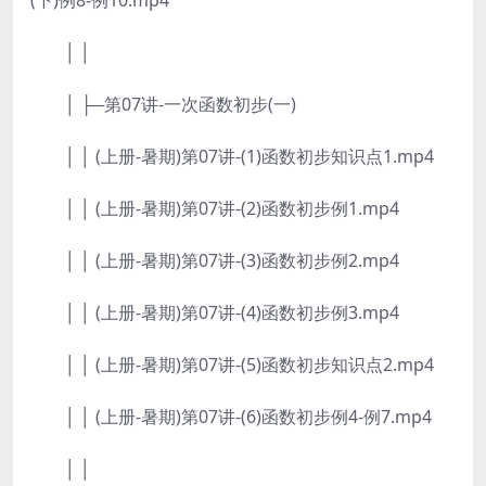
(下)例8-例10.mp4
│ │
│ ├─第07讲-一次函数初步(一)
│ │ (上册-暑期)第07讲-(1)函数初步知识点1.mp4
│ │ (上册-暑期)第07讲-(2)函数初步例1.mp4
│ │ (上册-暑期)第07讲-(3)函数初步例2.mp4
│ │ (上册-暑期)第07讲-(4)函数初步例3.mp4
│ │ (上册-暑期)第07讲-(5)函数初步知识点2.mp4
│ │ (上册-暑期)第07讲-(6)函数初步例4-例7.mp4
│ │