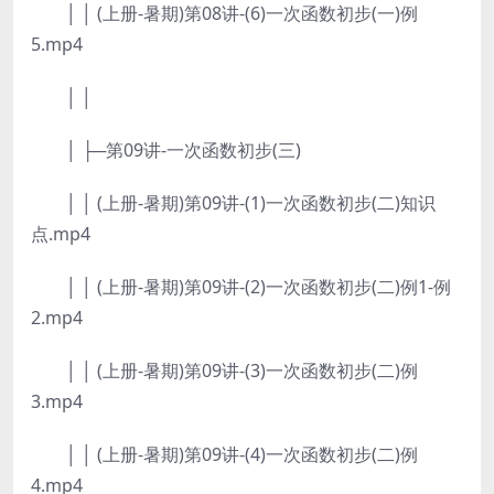
│ │ (上册-暑期)第08讲-(6)一次函数初步(一)例
5.mp4
│ │
│ ├─第09讲-一次函数初步(三)
│ │ (上册-暑期)第09讲-(1)一次函数初步(二)知识
点.mp4
│ │ (上册-暑期)第09讲-(2)一次函数初步(二)例1-例
2.mp4
│ │ (上册-暑期)第09讲-(3)一次函数初步(二)例
3.mp4
│ │ (上册-暑期)第09讲-(4)一次函数初步(二)例
4.mp4