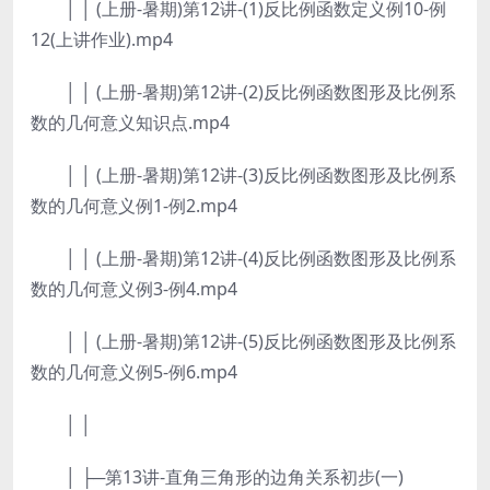
│ │ (上册-暑期)第12讲-(1)反比例函数定义例10-例
12(上讲作业).mp4
│ │ (上册-暑期)第12讲-(2)反比例函数图形及比例系
数的几何意义知识点.mp4
│ │ (上册-暑期)第12讲-(3)反比例函数图形及比例系
数的几何意义例1-例2.mp4
│ │ (上册-暑期)第12讲-(4)反比例函数图形及比例系
数的几何意义例3-例4.mp4
│ │ (上册-暑期)第12讲-(5)反比例函数图形及比例系
数的几何意义例5-例6.mp4
│ │
│ ├─第13讲-直角三角形的边角关系初步(一)