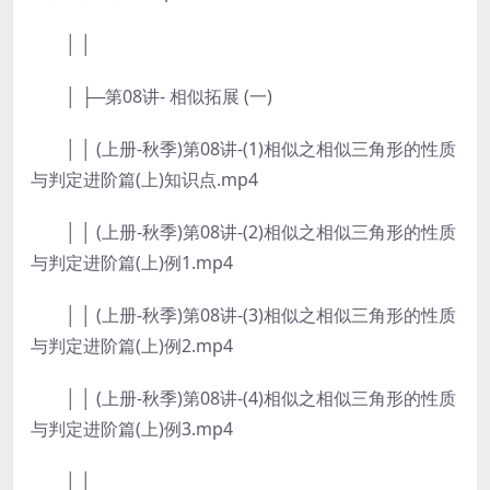
│ │
│ ├─第08讲- 相似拓展 (一)
│ │ (上册-秋季)第08讲-(1)相似之相似三角形的性质
与判定进阶篇(上)知识点.mp4
│ │ (上册-秋季)第08讲-(2)相似之相似三角形的性质
与判定进阶篇(上)例1.mp4
│ │ (上册-秋季)第08讲-(3)相似之相似三角形的性质
与判定进阶篇(上)例2.mp4
│ │ (上册-秋季)第08讲-(4)相似之相似三角形的性质
与判定进阶篇(上)例3.mp4
│ │