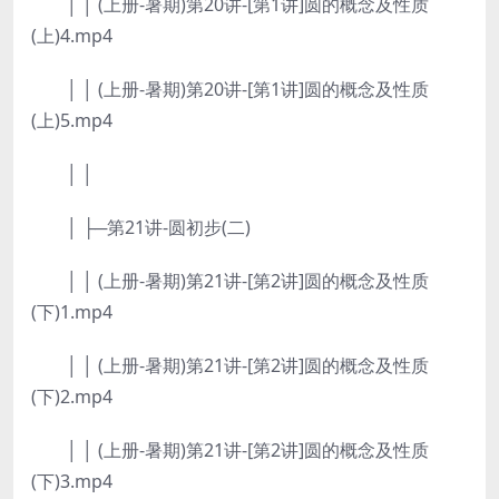
│ │ (上册-暑期)第20讲-[第1讲]圆的概念及性质
(上)4.mp4
│ │ (上册-暑期)第20讲-[第1讲]圆的概念及性质
(上)5.mp4
│ │
│ ├─第21讲-圆初步(二)
│ │ (上册-暑期)第21讲-[第2讲]圆的概念及性质
(下)1.mp4
│ │ (上册-暑期)第21讲-[第2讲]圆的概念及性质
(下)2.mp4
│ │ (上册-暑期)第21讲-[第2讲]圆的概念及性质
(下)3.mp4