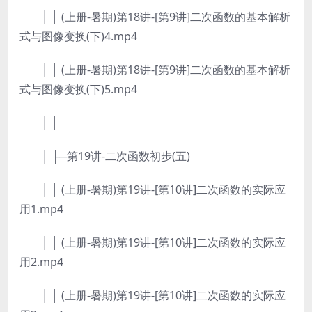
│ │ (上册-暑期)第18讲-[第9讲]二次函数的基本解析
式与图像变换(下)4.mp4
│ │ (上册-暑期)第18讲-[第9讲]二次函数的基本解析
式与图像变换(下)5.mp4
│ │
│ ├─第19讲-二次函数初步(五)
│ │ (上册-暑期)第19讲-[第10讲]二次函数的实际应
用1.mp4
│ │ (上册-暑期)第19讲-[第10讲]二次函数的实际应
用2.mp4
│ │ (上册-暑期)第19讲-[第10讲]二次函数的实际应