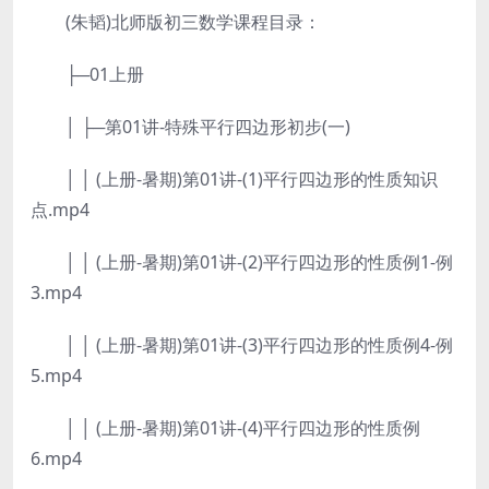
(朱韬)北师版初三数学课程目录：
├─01上册
│ ├─第01讲-特殊平行四边形初步(一)
│ │ (上册-暑期)第01讲-(1)平行四边形的性质知识
点.mp4
│ │ (上册-暑期)第01讲-(2)平行四边形的性质例1-例
3.mp4
│ │ (上册-暑期)第01讲-(3)平行四边形的性质例4-例
5.mp4
│ │ (上册-暑期)第01讲-(4)平行四边形的性质例
6.mp4