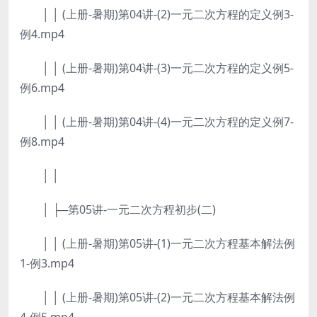
│ │ (上册-暑期)第04讲-(2)一元二次方程的定义例3-
例4.mp4
│ │ (上册-暑期)第04讲-(3)一元二次方程的定义例5-
例6.mp4
│ │ (上册-暑期)第04讲-(4)一元二次方程的定义例7-
例8.mp4
│ │
│ ├─第05讲-一元二次方程初步(二)
│ │ (上册-暑期)第05讲-(1)一元二次方程基本解法例
1-例3.mp4
│ │ (上册-暑期)第05讲-(2)一元二次方程基本解法例