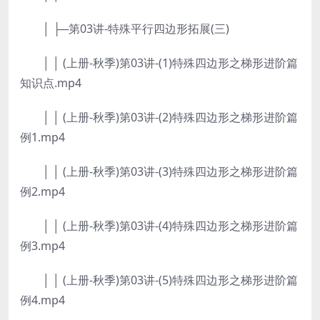
│ ├─第03讲-特殊平行四边形拓展(三)
│ │ (上册-秋季)第03讲-(1)特殊四边形之梯形进阶篇
知识点.mp4
│ │ (上册-秋季)第03讲-(2)特殊四边形之梯形进阶篇
例1.mp4
│ │ (上册-秋季)第03讲-(3)特殊四边形之梯形进阶篇
例2.mp4
│ │ (上册-秋季)第03讲-(4)特殊四边形之梯形进阶篇
例3.mp4
│ │ (上册-秋季)第03讲-(5)特殊四边形之梯形进阶篇
例4.mp4