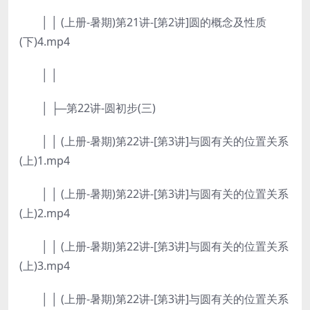
│ │ (上册-暑期)第21讲-[第2讲]圆的概念及性质
(下)4.mp4
│ │
│ ├─第22讲-圆初步(三)
│ │ (上册-暑期)第22讲-[第3讲]与圆有关的位置关系
(上)1.mp4
│ │ (上册-暑期)第22讲-[第3讲]与圆有关的位置关系
(上)2.mp4
│ │ (上册-暑期)第22讲-[第3讲]与圆有关的位置关系
(上)3.mp4
│ │ (上册-暑期)第22讲-[第3讲]与圆有关的位置关系