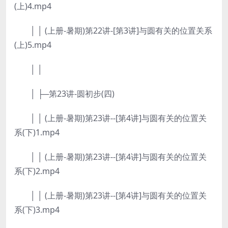
(上)4.mp4
│ │ (上册-暑期)第22讲-[第3讲]与圆有关的位置关系
(上)5.mp4
│ │
│ ├─第23讲-圆初步(四)
│ │ (上册-暑期)第23讲--[第4讲]与圆有关的位置关
系(下)1.mp4
│ │ (上册-暑期)第23讲--[第4讲]与圆有关的位置关
系(下)2.mp4
│ │ (上册-暑期)第23讲--[第4讲]与圆有关的位置关
系(下)3.mp4