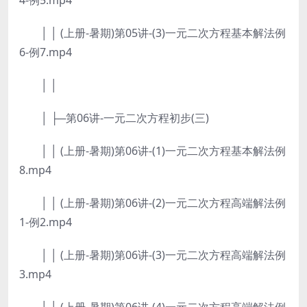
4-例5.mp4
│ │ (上册-暑期)第05讲-(3)一元二次方程基本解法例
6-例7.mp4
│ │
│ ├─第06讲-一元二次方程初步(三)
│ │ (上册-暑期)第06讲-(1)一元二次方程基本解法例
8.mp4
│ │ (上册-暑期)第06讲-(2)一元二次方程高端解法例
1-例2.mp4
│ │ (上册-暑期)第06讲-(3)一元二次方程高端解法例
3.mp4