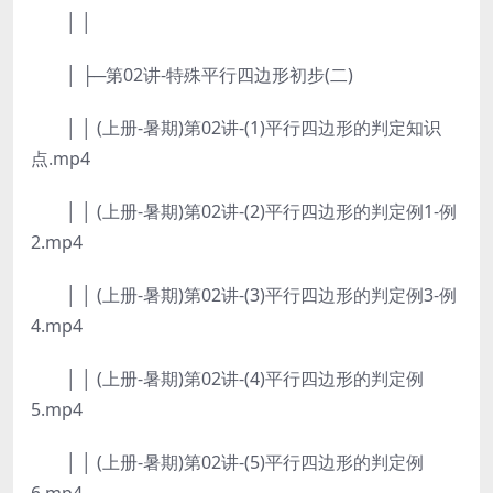
│ │
│ ├─第02讲-特殊平行四边形初步(二)
│ │ (上册-暑期)第02讲-(1)平行四边形的判定知识
点.mp4
│ │ (上册-暑期)第02讲-(2)平行四边形的判定例1-例
2.mp4
│ │ (上册-暑期)第02讲-(3)平行四边形的判定例3-例
4.mp4
│ │ (上册-暑期)第02讲-(4)平行四边形的判定例
5.mp4
│ │ (上册-暑期)第02讲-(5)平行四边形的判定例