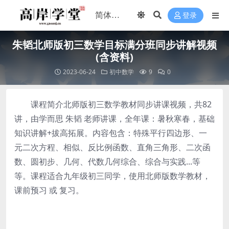
登录
朱韬北师版初三数学目标满分班同步讲解视频
(含资料)
2023-06-24
初中数学
9
0
课程简介北师版初三数学教材同步讲课视频，共82
讲，由学而思 朱韬 老师讲课，全年课：暑秋寒春，基础
知识讲解+拔高拓展。内容包含：特殊平行四边形、一
元二次方程、相似、反比例函数、直角三角形、二次函
数、圆初步、几何、代数几何综合、综合与实践...等
等。课程适合九年级初三同学，使用北师版数学教材，
课前预习 或 复习。