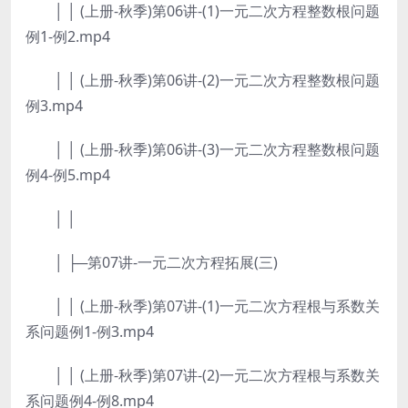
│ │ (上册-秋季)第06讲-(1)一元二次方程整数根问题
例1-例2.mp4
│ │ (上册-秋季)第06讲-(2)一元二次方程整数根问题
例3.mp4
│ │ (上册-秋季)第06讲-(3)一元二次方程整数根问题
例4-例5.mp4
│ │
│ ├─第07讲-一元二次方程拓展(三)
│ │ (上册-秋季)第07讲-(1)一元二次方程根与系数关
系问题例1-例3.mp4
│ │ (上册-秋季)第07讲-(2)一元二次方程根与系数关
系问题例4-例8.mp4