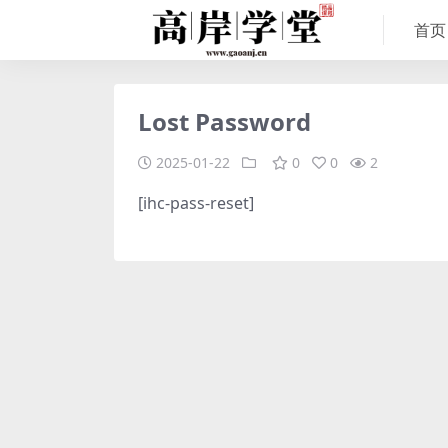
首页
Lost Password
2025-01-22
0
0
2
[ihc-pass-reset]