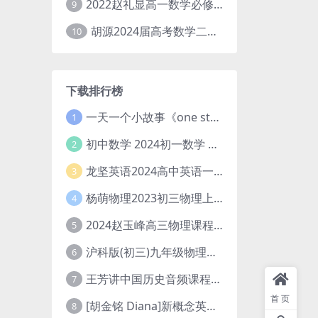
2022赵礼显高一数学必修一课程视频资源(秋季班 含讲义)百度网盘云
9
胡源2024届高考数学二轮寒假春季精讲 百度网盘分享
10
下载排行榜
一天一个小故事《one story a day》初中版 百度网盘分享下载
1
初中数学 2024初一数学 朱韬数学 S班春季下 A+班春季下 百度云网盘
2
龙坚英语2024高中英语一轮系统班(全国卷+北京卷)
3
杨萌物理2023初三物理上秋季A+班(视频+讲义) 百度网盘分享
4
2024赵玉峰高三物理课程24年高考物理一轮复习网课教程
5
沪科版(初三)九年级物理全一册网课教学视频全集(录播版 杜春雨 66讲)
6
王芳讲中国历史音频课程全集(上下五千年)
7
首页
[胡金铭 Diana]新概念英语第1册教学视频课程(全集 百度网盘下载)
8