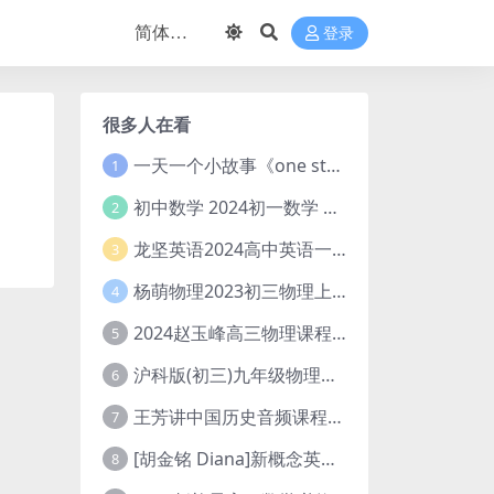
登录
很多人在看
一天一个小故事《one story a day》初中版 百度网盘分享下载
1
初中数学 2024初一数学 朱韬数学 S班春季下 A+班春季下 百度云网盘
2
龙坚英语2024高中英语一轮系统班(全国卷+北京卷)
3
杨萌物理2023初三物理上秋季A+班(视频+讲义) 百度网盘分享
4
2024赵玉峰高三物理课程24年高考物理一轮复习网课教程
5
沪科版(初三)九年级物理全一册网课教学视频全集(录播版 杜春雨 66讲)
6
王芳讲中国历史音频课程全集(上下五千年)
7
[胡金铭 Diana]新概念英语第1册教学视频课程(全集 百度网盘下载)
8