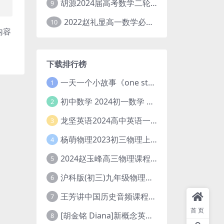
胡源2024届高考数学二轮寒假春季精讲 百度网盘分享
9
2022赵礼显高一数学必修一课程视频资源(秋季班 含讲义)百度网盘云
10
内容
下载排行榜
一天一个小故事《one story a day》初中版 百度网盘分享下载
1
初中数学 2024初一数学 朱韬数学 S班春季下 A+班春季下 百度云网盘
2
龙坚英语2024高中英语一轮系统班(全国卷+北京卷)
3
杨萌物理2023初三物理上秋季A+班(视频+讲义) 百度网盘分享
4
2024赵玉峰高三物理课程24年高考物理一轮复习网课教程
5
沪科版(初三)九年级物理全一册网课教学视频全集(录播版 杜春雨 66讲)
6
王芳讲中国历史音频课程全集(上下五千年)
7
首页
[胡金铭 Diana]新概念英语第1册教学视频课程(全集 百度网盘下载)
8