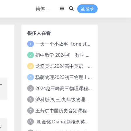
登录
很多人在看
一天一个小故事《one story a day》初中版 百度网盘分享下载
1
初中数学 2024初一数学 朱韬数学 S班春季下 A+班春季下 百度云网盘
2
龙坚英语2024高中英语一轮系统班(全国卷+北京卷)
3
杨萌物理2023初三物理上秋季A+班(视频+讲义) 百度网盘分享
4
一
2024赵玉峰高三物理课程24年高考物理一轮复习网课教程
5
沪科版(初三)九年级物理全一册网课教学视频全集(录播版 杜春雨 66讲)
6
王芳讲中国历史音频课程全集(上下五千年)
7
[胡金铭 Diana]新概念英语第1册教学视频课程(全集 百度网盘下载)
8
们