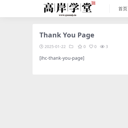
首页
Thank You Page
2025-01-22
0
0
3
[ihc-thank-you-page]