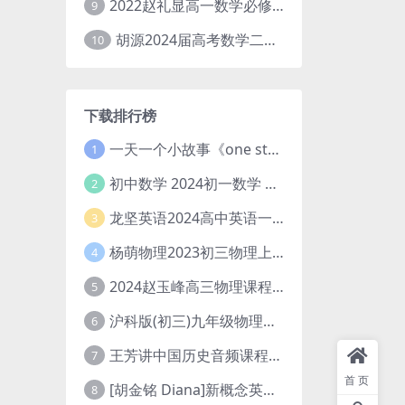
2022赵礼显高一数学必修一课程视频资源(秋季班 含讲义)百度网盘云
9
胡源2024届高考数学二轮寒假春季精讲 百度网盘分享
10
下载排行榜
一天一个小故事《one story a day》初中版 百度网盘分享下载
1
初中数学 2024初一数学 朱韬数学 S班春季下 A+班春季下 百度云网盘
2
龙坚英语2024高中英语一轮系统班(全国卷+北京卷)
3
杨萌物理2023初三物理上秋季A+班(视频+讲义) 百度网盘分享
4
2024赵玉峰高三物理课程24年高考物理一轮复习网课教程
5
沪科版(初三)九年级物理全一册网课教学视频全集(录播版 杜春雨 66讲)
6
王芳讲中国历史音频课程全集(上下五千年)
7
首页
[胡金铭 Diana]新概念英语第1册教学视频课程(全集 百度网盘下载)
8