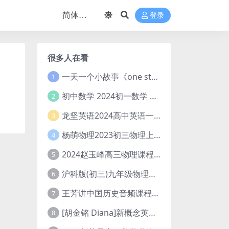
登录
很多人在看
一天一个小故事《one story a day》初中版 百度网盘分享下载
1
初中数学 2024初一数学 朱韬数学 S班春季下 A+班春季下 百度云网盘
2
龙坚英语2024高中英语一轮系统班(全国卷+北京卷)
3
杨萌物理2023初三物理上秋季A+班(视频+讲义) 百度网盘分享
4
2024赵玉峰高三物理课程24年高考物理一轮复习网课教程
5
沪科版(初三)九年级物理全一册网课教学视频全集(录播版 杜春雨 66讲)
6
王芳讲中国历史音频课程全集(上下五千年)
7
[胡金铭 Diana]新概念英语第1册教学视频课程(全集 百度网盘下载)
8