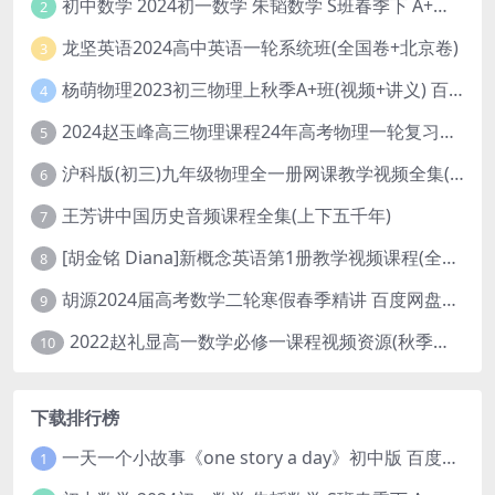
初中数学 2024初一数学 朱韬数学 S班春季下 A+班春季下 百度云网盘
2
龙坚英语2024高中英语一轮系统班(全国卷+北京卷)
3
杨萌物理2023初三物理上秋季A+班(视频+讲义) 百度网盘分享
4
2024赵玉峰高三物理课程24年高考物理一轮复习网课教程
5
沪科版(初三)九年级物理全一册网课教学视频全集(录播版 杜春雨 66讲)
6
王芳讲中国历史音频课程全集(上下五千年)
7
[胡金铭 Diana]新概念英语第1册教学视频课程(全集 百度网盘下载)
8
胡源2024届高考数学二轮寒假春季精讲 百度网盘分享
9
2022赵礼显高一数学必修一课程视频资源(秋季班 含讲义)百度网盘云
10
下载排行榜
一天一个小故事《one story a day》初中版 百度网盘分享下载
1