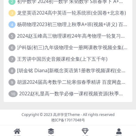
初中数学 2024初一数学 朱韬数学 S班春季下 A+班春季下 百度云网盘
2
龙坚英语2024高中英语一轮系统班(全国卷+北京卷)
3
杨萌物理2023初三物理上秋季A+班(视频+讲义) 百度网盘分享
4
2024赵玉峰高三物理课程24年高考物理一轮复习网课教程
5
沪科版(初三)九年级物理全一册网课教学视频全集(录播版 杜春雨 66讲)
6
王芳讲中国历史音频课程全集(上下五千年)
7
[胡金铭 Diana]新概念英语第1册教学视频课程(全集 百度网盘下载)
8
胡源2024届高考数学二轮寒假春季精讲 百度网盘分享
9
2022赵礼显高一数学必修一课程视频资源(秋季班 含讲义)百度网盘云
10
Copyright © 2023
高岸学堂Theme
- All rights reserved
赣ICP备17017048号