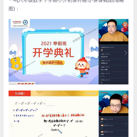
一鸣六年级数学下学期小升初课外辅导-讲课截图(缩略
图)：