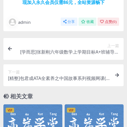
现加入永久会员仅需86元，全站资源畅下
admin
分享
收藏
点赞(
0
)
上一篇
[学而思]张新刚六年级数学上学期目标A+班辅导视
频网课(暑秋 含讲义)网盘资源
下一篇
[精整]包君成ATA全素养之中国故事系列视频网课(含
电子讲义)百度网盘下载
相关文章
VIP
VIP