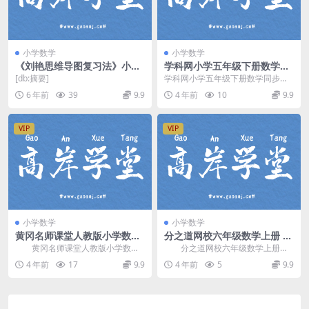
小学数学
小学数学
《刘艳思维导图复习法》小学
学科网小学五年级下册数学同
语文数学英语思维导图(10
步课人教新课标（861M高清
[db:摘要]
学科网小学五年级下册数学同步课
张）百度网盘
视频）百度网盘分享
人教新课标，百度网盘小学数学课
6 年前
39
9.9
4 年前
10
9.9
程861M高清视频。...
VIP
VIP
小学数学
小学数学
黄冈名师课堂人教版小学数学
分之道网校六年级数学上册 百
二年级上册 百度网盘分享
度网盘分享
黄冈名师课堂人教版小学数学
分之道网校六年级数学上册，
二年级上册，百度网盘分享小学人
百度网盘小学数学课程733M高清视
4 年前
17
9.9
4 年前
5
9.9
教版数学课程2.70...
频。 资源目录...