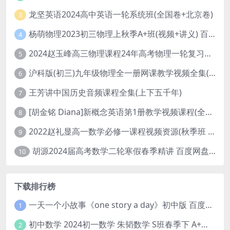
龙坚英语2024高中英语一轮系统班(全国卷+北京卷)
3
杨萌物理2023初三物理上秋季A+班(视频+讲义) 百度网盘分享
4
2024赵玉峰高三物理课程24年高考物理一轮复习网课教程
5
沪科版(初三)九年级物理全一册网课教学视频全集(录播版 杜春雨 66讲)
6
王芳讲中国历史音频课程全集(上下五千年)
7
[胡金铭 Diana]新概念英语第1册教学视频课程(全集 百度网盘下载)
8
2022赵礼显高一数学必修一课程视频资源(秋季班 含讲义)百度网盘云
9
胡源2024届高考数学二轮寒假春季精讲 百度网盘分享
10
下载排行榜
一天一个小故事《one story a day》初中版 百度网盘分享下载
1
初中数学 2024初一数学 朱韬数学 S班春季下 A+班春季下 百度云网盘
2