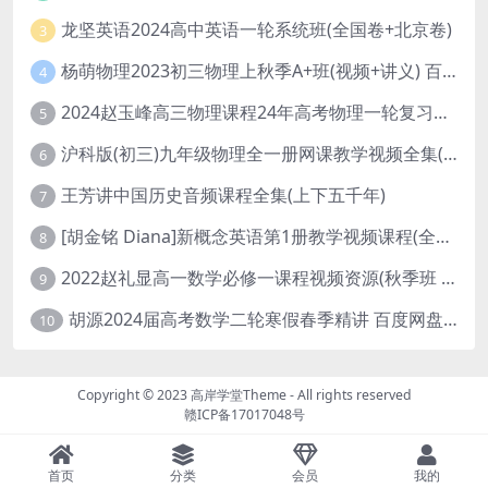
龙坚英语2024高中英语一轮系统班(全国卷+北京卷)
3
杨萌物理2023初三物理上秋季A+班(视频+讲义) 百度网盘分享
4
2024赵玉峰高三物理课程24年高考物理一轮复习网课教程
5
沪科版(初三)九年级物理全一册网课教学视频全集(录播版 杜春雨 66讲)
6
王芳讲中国历史音频课程全集(上下五千年)
7
[胡金铭 Diana]新概念英语第1册教学视频课程(全集 百度网盘下载)
8
2022赵礼显高一数学必修一课程视频资源(秋季班 含讲义)百度网盘云
9
胡源2024届高考数学二轮寒假春季精讲 百度网盘分享
10
Copyright © 2023
高岸学堂Theme
- All rights reserved
赣ICP备17017048号
首页
分类
会员
我的