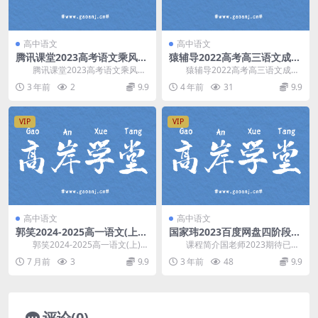
高中语文
高中语文
腾讯课堂2023高考语文乘风一
猿辅导2022高考高三语文成瑞
轮复习录播课补充专题六（高
瑞冲刺班（押题课）百度网盘
腾讯课堂2023高考语文乘风一
猿辅导2022高考高三语文成瑞
三）百度网盘分享
分享
轮复习录播课补充专题六，百度网
瑞冲刺班，百度网盘高考语文课程
3 年前
2
9.9
4 年前
31
9.9
盘分享高考语文复...
3.77G高清视...
VIP
VIP
高中语文
高中语文
郭笑2024-2025高一语文(上)
国家玮2023百度网盘四阶段冲
双一流尖端班(含电子笔记) 百
刺叮咛班课程含资料
郭笑2024-2025高一语文(上)双
课程简介国老师2023期待已久
度网盘分享
一流尖端班(含电子笔记)，开课时
的高三语文第四阶段冲刺叮咛班，
7 月前
3
9.9
3 年前
48
9.9
间：2...
带领同学们在考前...
评论(0)