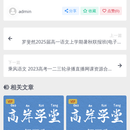
admin
分享
收藏
点赞(
0
)
上一篇
罗斐然2025届高一语文上学期暑秋联报班(电子讲
义)百度网
下一篇
乘风语文 2023高考一二三轮录播直播网课资源合集
百度网盘
相关文章
VIP
VIP