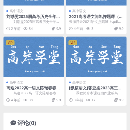
高中语文
高中语文
刘勖雯2025届高考历史全年一
2021高考语文闫凯押题课（冲
轮课程(2024新高三)
刺班）（高清视频）百度网盘
刘勖雯2025届高考历史全年一
资源目录2021语文点睛班上.pdf闫
分享下载
轮课程，开课时间：2024年暑假和
凯-点睛02决胜秘籍-高考热点题型
2 年前
84
9.9
4 年前
3
9.9
秋季。一轮课...
之现代文...
VIP
VIP
高中语文
高中语文
高途2022高一语文陈瑞春春季
[纵横语文]张亚柔2023高三语
班 网盘分享
文一轮秋季A+方法大招课
高途2022高一语文陈瑞春春季
课程简介本课程由作业帮高中
班，网盘分享高中语文课程4.34G
语文主讲 张亚柔 讲课，2023高考
4 年前
38
9.9
3 年前
17
9.9
高清视频。 ...
语文一轮秋季班...
评论(0)