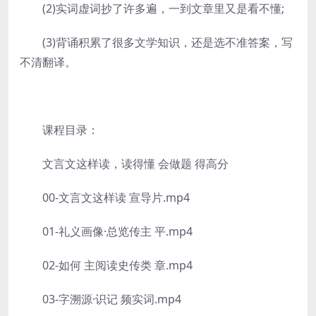
(2)实词虚词抄了许多遍，一到文章里又是看不懂;
(3)背诵积累了很多文学知识，还是选不准答案，写
不清翻译。
课程目录：
文言文这样读，读得懂 会做题 得高分
00-文言文这样读 宣导片.mp4
01-礼义画像·总览传主 平.mp4
02-如何 主阅读史传类 章.mp4
03-字溯源·识记 频实词.mp4