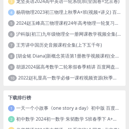
龙坚英语2024高中英语一轮系统班(全国卷+北京卷)
3
杨萌物理2023初三物理上秋季A+班(视频+讲义) 百度网盘分享
4
2024赵玉峰高三物理课程24年高考物理一轮复习网课教程
5
沪科版(初三)九年级物理全一册网课教学视频全集(录播版 杜春雨 66讲)
6
王芳讲中国历史音频课程全集(上下五千年)
7
[胡金铭 Diana]新概念英语第1册教学视频课程(全集 百度网盘下载)
8
胡源2024届高考数学二轮寒假春季精讲 百度网盘分享
9
2022赵礼显高一数学必修一课程视频资源(秋季班 含讲义)百度网盘云
10
下载排行榜
一天一个小故事《one story a day》初中版 百度网盘分享下载
1
初中数学 2024初一数学 朱韬数学 S班春季下 A+班春季下 百度云网盘
2