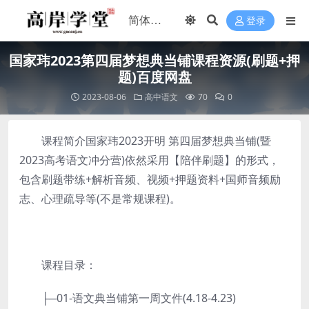
登录
国家玮2023第四届梦想典当铺课程资源(刷题+押
题)百度网盘
2023-08-06
高中语文
70
0
课程简介国家玮2023开明 第四届梦想典当铺(暨
2023高考语文冲分营)依然采用【陪伴刷题】的形式，
包含刷题带练+解析音频、视频+押题资料+国师音频励
志、心理疏导等(不是常规课程)。
课程目录：
├─01-语文典当铺第一周文件(4.18-4.23)