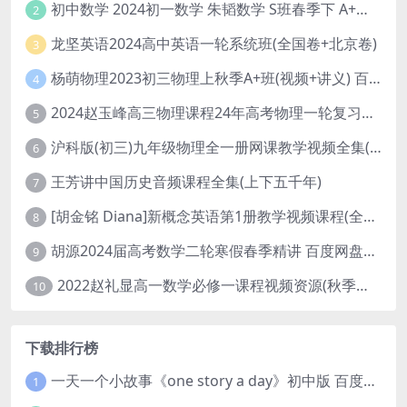
初中数学 2024初一数学 朱韬数学 S班春季下 A+班春季下 百度云网盘
2
龙坚英语2024高中英语一轮系统班(全国卷+北京卷)
3
杨萌物理2023初三物理上秋季A+班(视频+讲义) 百度网盘分享
4
2024赵玉峰高三物理课程24年高考物理一轮复习网课教程
5
沪科版(初三)九年级物理全一册网课教学视频全集(录播版 杜春雨 66讲)
6
王芳讲中国历史音频课程全集(上下五千年)
7
[胡金铭 Diana]新概念英语第1册教学视频课程(全集 百度网盘下载)
8
胡源2024届高考数学二轮寒假春季精讲 百度网盘分享
9
2022赵礼显高一数学必修一课程视频资源(秋季班 含讲义)百度网盘云
10
下载排行榜
一天一个小故事《one story a day》初中版 百度网盘分享下载
1