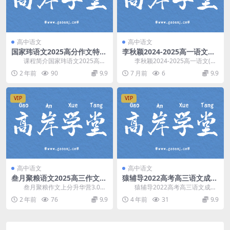
高中语文
高中语文
国家玮语文2025高分作文特训
李秋颖2024-2025高一语文
营(十一特训)
(下)双一流尖端班(含电子笔记)
课程简介国家玮语文2025高分
李秋颖2024-2025高一语文(下)
百度网盘分享
作文特训营(十一特训)，课程亮点：
双一流尖端班(含电子笔记)，开课时
2 年前
90
9.9
7 月前
6
9.9
4大审题技法...
间：...
VIP
VIP
高中语文
高中语文
叁月聚粮语文2025高三作文上
猿辅导2022高考高三语文成瑞
分升华营3.0版 百度网盘分享
瑞冲刺班（押题课）百度网盘
叁月聚粮作文上分升华营3.0，
猿辅导2022高考高三语文成瑞
分享
由 叁月聚粮 老师讲课，矛盾二分完
瑞冲刺班，百度网盘高考语文课程
2 年前
76
9.9
4 年前
31
9.9
虐思维，句模...
3.77G高清视...