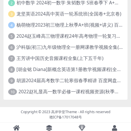
初中数学 2024初一数学 朱韬数学 S班春季下 A+班春季下 百度云网盘
2
龙坚英语2024高中英语一轮系统班(全国卷+北京卷)
3
杨萌物理2023初三物理上秋季A+班(视频+讲义) 百度网盘分享
4
2024赵玉峰高三物理课程24年高考物理一轮复习网课教程
5
沪科版(初三)九年级物理全一册网课教学视频全集(录播版 杜春雨 66讲)
6
王芳讲中国历史音频课程全集(上下五千年)
7
[胡金铭 Diana]新概念英语第1册教学视频课程(全集 百度网盘下载)
8
胡源2024届高考数学二轮寒假春季精讲 百度网盘分享
9
2022赵礼显高一数学必修一课程视频资源(秋季班 含讲义)百度网盘云
10
Copyright © 2023
高岸学堂Theme
- All rights reserved
赣ICP备17017048号