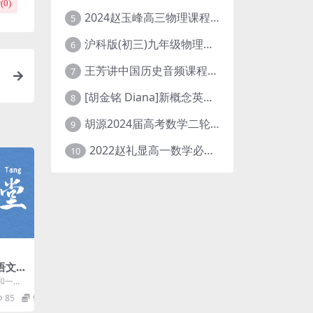
(
0
)
2024赵玉峰高三物理课程24年高考物理一轮复习网课教程
5
沪科版(初三)九年级物理全一册网课教学视频全集(录播版 杜春雨 66讲)
6
王芳讲中国历史音频课程全集(上下五千年)
7
[胡金铭 Diana]新概念英语第1册教学视频课程(全集 百度网盘下载)
8
胡源2024届高考数学二轮寒假春季精讲 百度网盘分享
9
2022赵礼显高一数学必修一课程视频资源(秋季班 含讲义)百度网盘云
10
考语文一
和一种
时“充
85
9.9
.