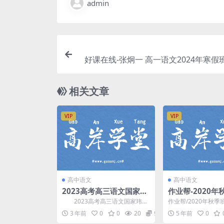
admin
好课在线-张炯一 高一语文2024年寒假
盘
相关文章
VIP
VIP
高中语文
高中语文
2023高考高三语文国家玮
​作业帮-2020
第二阶段 百度网盘分享
三邵娜语文985
2023高考高三语文国家玮第
作业帮/2020年秋季
2021）（高清
二阶段，百度网盘分享高考语文
语文-985_班（备考2
3 年前
0
0
20
9.9
5 年前
0
复习课程39.0G高...
讲义...
云