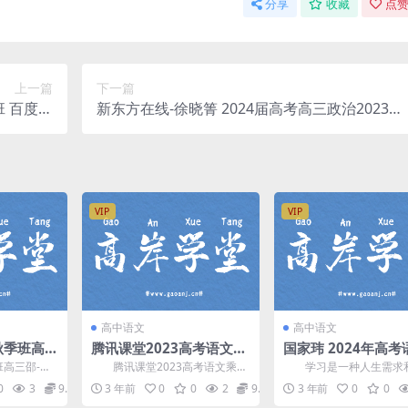
分享
收藏
点赞
上一篇
下一篇
班 百度网
新东方在线-徐晓箐 2024届高考高三政治2023年
分享下载
暑假班 百度网盘分享下载
VIP
VIP
高中语文
高中语文
年秋季班高
腾讯课堂2023高考语文乘
国家玮 2024年高
_班（备考
风一轮复习录播课补充专
轮暑假班 百度网盘
班高三邵-娜-
腾讯课堂2023高考语文乘风
学习是一种人生需求
视频）百度
题六（高三）百度网盘分
021）/├──
一轮复习录播课补充专题六，百
态度。只有不断学习，及
0
3
9.9
3 年前
0
0
2
9.9
3 年前
0
0
度网盘分享高考语文复...
电”，才能做到“百毒不侵..
享