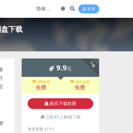
登录
网盘下载
下载
9.9
元
课
升
VIP会员
永久会员
型
免费
免费
购买下载权限
已有
61
人解锁下载
赛
包含资源:
(1个)