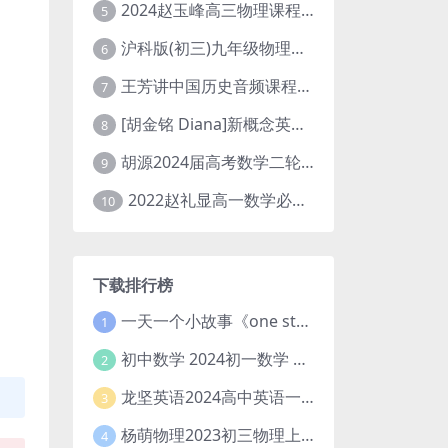
2024赵玉峰高三物理课程24年高考物理一轮复习网课教程
5
沪科版(初三)九年级物理全一册网课教学视频全集(录播版 杜春雨 66讲)
6
王芳讲中国历史音频课程全集(上下五千年)
7
[胡金铭 Diana]新概念英语第1册教学视频课程(全集 百度网盘下载)
8
胡源2024届高考数学二轮寒假春季精讲 百度网盘分享
9
2022赵礼显高一数学必修一课程视频资源(秋季班 含讲义)百度网盘云
10
下载排行榜
一天一个小故事《one story a day》初中版 百度网盘分享下载
1
初中数学 2024初一数学 朱韬数学 S班春季下 A+班春季下 百度云网盘
2
龙坚英语2024高中英语一轮系统班(全国卷+北京卷)
3
杨萌物理2023初三物理上秋季A+班(视频+讲义) 百度网盘分享
4