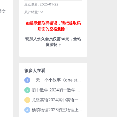
最近更新:
2025-01-22
语文
累计销量:
61
如提示提取码错误，请把提取码
后面的空格删除！
现加入永久会员仅需86元，全站
资源畅下
很多人在看
一天一个小故事《one story a day》初中版 百度网盘分享下载
1
初中数学 2024初一数学 朱韬数学 S班春季下 A+班春季下 百度云网盘
2
龙坚英语2024高中英语一轮系统班(全国卷+北京卷)
3
杨萌物理2023初三物理上秋季A+班(视频+讲义) 百度网盘分享
4