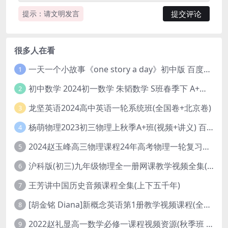
提示：请文明发言
很多人在看
一天一个小故事《one story a day》初中版 百度网盘分享下载
1
初中数学 2024初一数学 朱韬数学 S班春季下 A+班春季下 百度云网盘
2
龙坚英语2024高中英语一轮系统班(全国卷+北京卷)
3
杨萌物理2023初三物理上秋季A+班(视频+讲义) 百度网盘分享
4
2024赵玉峰高三物理课程24年高考物理一轮复习网课教程
5
沪科版(初三)九年级物理全一册网课教学视频全集(录播版 杜春雨 66讲)
6
王芳讲中国历史音频课程全集(上下五千年)
7
[胡金铭 Diana]新概念英语第1册教学视频课程(全集 百度网盘下载)
8
2022赵礼显高一数学必修一课程视频资源(秋季班 含讲义)百度网盘云
9