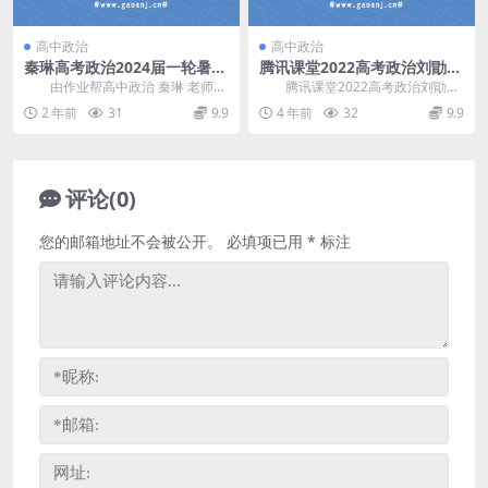
高中政治
高中政治
秦琳高考政治2024届一轮暑秋
腾讯课堂2022高考政治刘勖雯
尖端班(A+) 百度网盘分享
时政精度班 百度网盘分享
由作业帮高中政治 秦琳 老师讲
腾讯课堂2022高考政治刘勖雯
课，秦琳高考政治2024届一轮暑秋
时政精度班，百度网盘分享高考政
2 年前
31
9.9
4 年前
32
9.9
尖端班，难度...
治复习课程5.6...
评论(0)
您的邮箱地址不会被公开。
必填项已用
*
标注