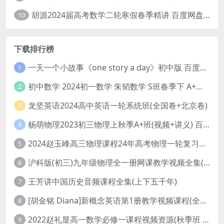
胡源2024届高考数学二轮寒假春季精讲 百度网盘分享
10
下载排行榜
一天一个小故事《one story a day》初中版 百度网盘分享下载
1
初中数学 2024初一数学 朱韬数学 S班春季下 A+班春季下 百度云网盘
2
龙坚英语2024高中英语一轮系统班(全国卷+北京卷)
3
杨萌物理2023初三物理上秋季A+班(视频+讲义) 百度网盘分享
4
2024赵玉峰高三物理课程24年高考物理一轮复习网课教程
5
沪科版(初三)九年级物理全一册网课教学视频全集(录播版 杜春雨 66讲)
6
王芳讲中国历史音频课程全集(上下五千年)
7
[胡金铭 Diana]新概念英语第1册教学视频课程(全集 百度网盘下载)
8
2022赵礼显高一数学必修一课程视频资源(秋季班 含讲义)百度网盘云
9