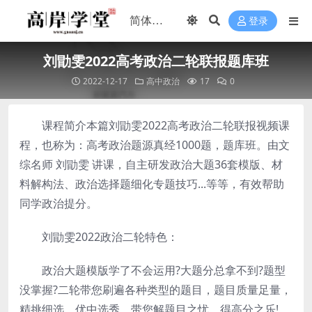
登录
刘勖雯2022高考政治二轮联报题库班
2022-12-17
高中政治
17
0
课程简介本篇刘勖雯2022高考政治二轮联报视频课
程，也称为：高考政治题源真经1000题，题库班。由文
综名师 刘勖雯 讲课，自主研发政治大题36套模版、材
料解构法、政治选择题细化专题技巧...等等，有效帮助
同学政治提分。
刘勖雯2022政治二轮特色：
政治大题模版学了不会运用?大题分总拿不到?题型
没掌握?二轮带您刷遍各种类型的题目，题目质量足量，
精挑细选，优中选秀，带您解题目之忧，得高分之乐!