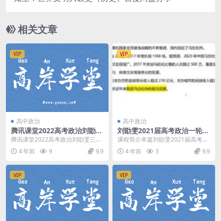
相关文章
VIP
VIP
高中政治
高中政治
腾讯课堂2022高考政治刘勖雯
刘勖雯2021届高考政治一轮复
三轮创新模拟题班 百度网盘分
习网课资源(百度网盘)
腾讯课堂2022高考政治刘勖雯三轮
课程简介本篇刘勖雯2021届高考政
享
创新模拟题班，百度网盘高中政治
治一轮复习网课资源，由高考文综
4 年前
9
9.9
4 年前
3
9.9
复习课程6.04...
复习名师 刘勖雯...
VIP
VIP