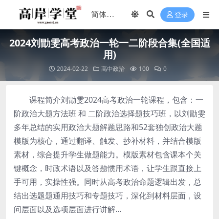
登录
2024刘勖雯高考政治一轮一二阶段合集(全国适
用)
2024-02-22
高中政治
100
0
课程简介刘勖雯2024高考政治一轮课程，包含：一
阶政治大题方法班 和 二阶政治选择题技巧班，以刘勖雯
多年总结的实用政治大题解题思路和52套独创政治大题
模版为核心，通过翻译、触发、抄补材料，并结合模版
素材，综合提升学生做题能力。模版素材包含课本个关
键概念，时政术语以及答题惯用术语，让学生跟直接上
手可用，实操性强。同时从高考政治命题逻辑出发，总
结出选题题通用技巧和专题技巧，深化到材料层面，设
问层面以及选项层面进行讲解...