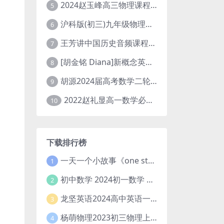
2024赵玉峰高三物理课程24年高考物理一轮复习网课教程
5
沪科版(初三)九年级物理全一册网课教学视频全集(录播版 杜春雨 66讲)
6
王芳讲中国历史音频课程全集(上下五千年)
7
[胡金铭 Diana]新概念英语第1册教学视频课程(全集 百度网盘下载)
8
胡源2024届高考数学二轮寒假春季精讲 百度网盘分享
9
2022赵礼显高一数学必修一课程视频资源(秋季班 含讲义)百度网盘云
10
下载排行榜
一天一个小故事《one story a day》初中版 百度网盘分享下载
1
初中数学 2024初一数学 朱韬数学 S班春季下 A+班春季下 百度云网盘
2
龙坚英语2024高中英语一轮系统班(全国卷+北京卷)
3
杨萌物理2023初三物理上秋季A+班(视频+讲义) 百度网盘分享
4