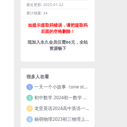
最近更新:
2025-01-22
累计销量:
34
如提示提取码错误，请把提取码
后面的空格删除！
现加入永久会员仅需86元，全站
资源畅下
很多人在看
一天一个小故事《one story a day》初中版 百度网盘分享下载
1
初中数学 2024初一数学 朱韬数学 S班春季下 A+班春季下 百度云网盘
2
龙坚英语2024高中英语一轮系统班(全国卷+北京卷)
3
杨萌物理2023初三物理上秋季A+班(视频+讲义) 百度网盘分享
4