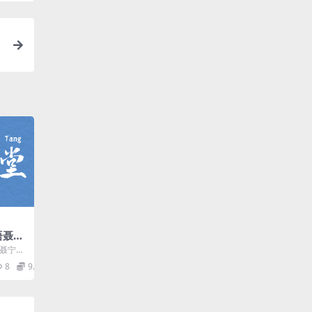
语聂宁
聂宁暑
英语课程
8
9.9