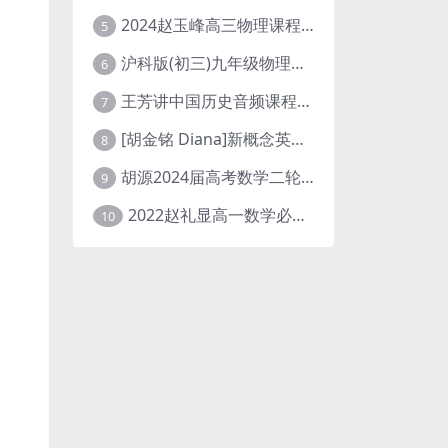
2024赵玉峰高三物理课程24年高考物理一轮复习网课教程
5
沪科版(初三)九年级物理全一册网课教学视频全集(录播版 杜春雨 66讲)
6
王芳讲中国历史音频课程全集(上下五千年)
7
[胡金铭 Diana]新概念英语第1册教学视频课程(全集 百度网盘下载)
8
胡源2024届高考数学二轮寒假春季精讲 百度网盘分享
9
2022赵礼显高一数学必修一课程视频资源(秋季班 含讲义)百度网盘云
10