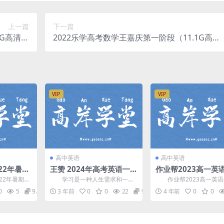
上一篇
下一篇
8G高清视
2022乐学高考数学王嘉庆第一阶段（11.1G高清
网盘分享
视频）百度网盘分享
VIP
VIP
高中英语
高中英语
22年暑期
王赞 2024年高考英语一轮
作业帮2023高一英
班昆尼
暑期班（高三） 百度网盘
暑假A+班 网盘分享
2年暑期高
学习是一种人生需求和一种
作业帮2023高一英语
）百度网
，2023年高
态度。只有不断学习，及时“充
假A+班，网盘分享高中
0
5
9.9
3 年前
0
0
22
9.9
4 年前
0
0
电”，才能做到“百毒不侵...
5.57G高清视频...