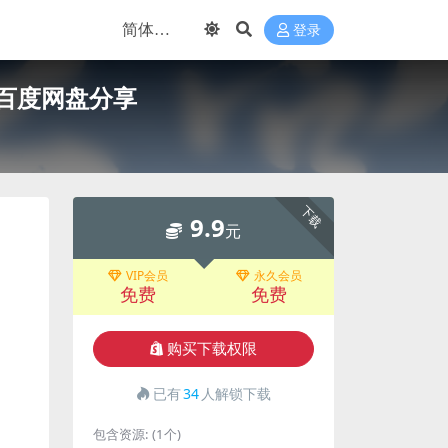
登录
）百度网盘分享
下载
9.9
元
VIP会员
永久会员
免费
免费
购买下载权限
已有
34
人解锁下载
包含资源:
(1个)