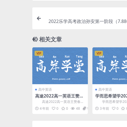
2022乐学高考政治孙安第一阶段（7.8
频）百度
相关文章
VIP
VIP
高中英语
高中英语
高途2022高一英语王赞春
学而思希望学20
季班 网盘分享
高三英语目标A+
高途2022高一英语王赞春季
学而思希望学202
（高考）（完结
班，网盘分享高中英语课程3.73
三英语目标A+班昆尼
4 年前
0
0
48
9.9
3 年前
0
G高清视频。 ...
考课程，完结版...
盘分享