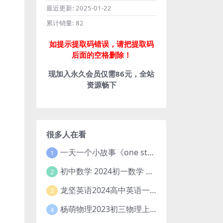
最近更新:
2025-01-22
累计销量:
82
如提示提取码错误，请把提取码
后面的空格删除！
现加入永久会员仅需86元，全站
资源畅下
很多人在看
一天一个小故事《one story a day》初中版 百度网盘分享下载
1
初中数学 2024初一数学 朱韬数学 S班春季下 A+班春季下 百度云网盘
2
龙坚英语2024高中英语一轮系统班(全国卷+北京卷)
3
杨萌物理2023初三物理上秋季A+班(视频+讲义) 百度网盘分享
4