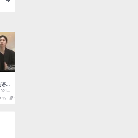
英语一
(一、
21届
源下载
课合
19
9.9
.