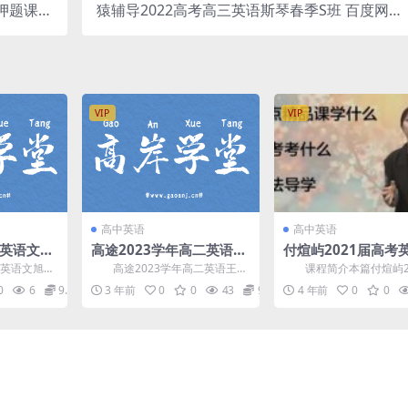
押题课）
猿辅导2022高考高三英语斯琴春季S班 百度网盘
网盘分享
分享
VIP
VIP
高中英语
高中英语
一英语文旭
高途2023学年高二英语王
付煊屿2021届高考
百度网盘分
赞秋季班 百度网盘分享
轮复习视频网课合集
英语文旭刚
高途2023学年高二英语王赞
课程简介本篇付煊屿20
二阶段)百度网盘资
盘高中英语
秋季班，百度网盘分享高中英语
高考英语一轮复习视频网
0
6
9.9
3 年前
0
0
43
9.9
4 年前
0
0
课程3.92G高清视...
集，由知名高中英语辅导..