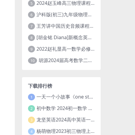
2024赵玉峰高三物理课程24年高考物理一轮复习网课教程
5
沪科版(初三)九年级物理全一册网课教学视频全集(录播版 杜春雨 66讲)
6
王芳讲中国历史音频课程全集(上下五千年)
7
[胡金铭 Diana]新概念英语第1册教学视频课程(全集 百度网盘下载)
8
2022赵礼显高一数学必修一课程视频资源(秋季班 含讲义)百度网盘云
9
胡源2024届高考数学二轮寒假春季精讲 百度网盘分享
10
下载排行榜
一天一个小故事《one story a day》初中版 百度网盘分享下载
1
初中数学 2024初一数学 朱韬数学 S班春季下 A+班春季下 百度云网盘
2
龙坚英语2024高中英语一轮系统班(全国卷+北京卷)
3
杨萌物理2023初三物理上秋季A+班(视频+讲义) 百度网盘分享
4