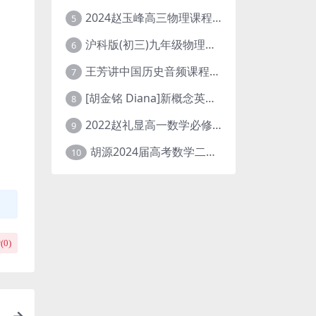
2024赵玉峰高三物理课程24年高考物理一轮复习网课教程
5
沪科版(初三)九年级物理全一册网课教学视频全集(录播版 杜春雨 66讲)
6
王芳讲中国历史音频课程全集(上下五千年)
7
[胡金铭 Diana]新概念英语第1册教学视频课程(全集 百度网盘下载)
8
2022赵礼显高一数学必修一课程视频资源(秋季班 含讲义)百度网盘云
9
胡源2024届高考数学二轮寒假春季精讲 百度网盘分享
10
(
0
)