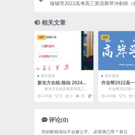
猿辅导2022高考高三英语斯琴冲刺班（
百度
相关文章
VIP
VIP
高中英语
高中英语
新东方在线-陈灿 2024届
作业帮2022高
高考高三英语2024寒假班
刚春季尖端班 
新东方在线高考英语高三英
作业帮2022高一
百度网盘分享
享
语陈灿课程，VIP会员可通过网盘
春季尖端班，百度网
2 年前
0
0
55
9.9
4 年前
0
转存下载或者在线播放...
课程7.62G高清视...
评论(0)
您的邮箱地址不会被公开。
必填项已用
*
标注