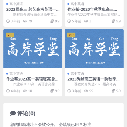
高中英语
高中英语
2023届高三 郭艺高考英语一
​作业帮-2020年秋季班高三文
轮暑期班秋季班合集
熙刚英语-985-班（备考202
课程简介课程由高途高中英语
作业帮/2020年秋季班高三文熙刚英
1）（4.13G高清视频）百度云
资深主讲 郭艺 讲课，机构年度优秀
语-985-班（备考2021）/├──讲
3 年前
79
9.9
5 年前
3
9.9
讲师，2023届...
义|...
VIP
VIP
高中英语
高中英语
作业帮2023高一英语张亮暑假
2023陶然高三英语一阶秋季系
S班 网盘分享
统精讲(年卡订阅班)
作业帮2023高一英语张亮暑假
课程简介陶然2023届高考英语
S班，网盘分享高中英语课程4.44G
研究院 秋季系统精讲班，属于第一
4 年前
10
9.9
3 年前
99
9.9
高清视频。...
阶段复习。讲解...
评论(0)
您的邮箱地址不会被公开。
必填项已用
*
标注