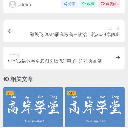
admin
分享
收藏
点赞(
0
)
上一篇
郑关飞 2024届高考高三政治二轮2024寒假班
下一篇
中华成语故事全彩图文版PDF电子书171页高清
相关文章
VIP
VIP