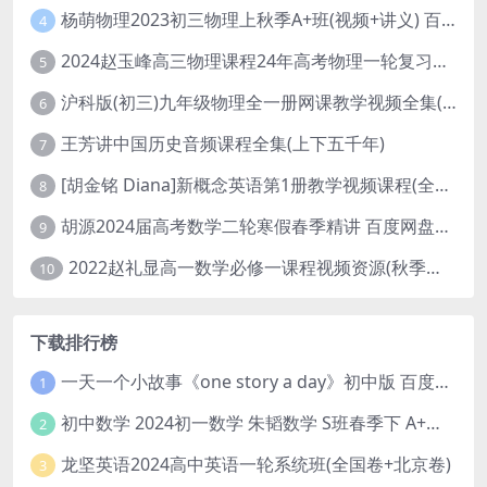
杨萌物理2023初三物理上秋季A+班(视频+讲义) 百度网盘分享
4
2024赵玉峰高三物理课程24年高考物理一轮复习网课教程
5
沪科版(初三)九年级物理全一册网课教学视频全集(录播版 杜春雨 66讲)
6
王芳讲中国历史音频课程全集(上下五千年)
7
[胡金铭 Diana]新概念英语第1册教学视频课程(全集 百度网盘下载)
8
胡源2024届高考数学二轮寒假春季精讲 百度网盘分享
9
2022赵礼显高一数学必修一课程视频资源(秋季班 含讲义)百度网盘云
10
下载排行榜
一天一个小故事《one story a day》初中版 百度网盘分享下载
1
初中数学 2024初一数学 朱韬数学 S班春季下 A+班春季下 百度云网盘
2
龙坚英语2024高中英语一轮系统班(全国卷+北京卷)
3