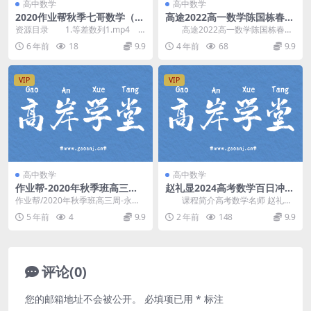
高中数学
高中数学
2020作业帮秋季七哥数学（超
高途2022高一数学陈国栋春季
清视频）百度网盘
班 网盘分享
资源目录 1.等差数列1.mp4
高途2022高一数学陈国栋春季
1.等差数列2.mp4 2.数列通项
班，网盘分享高中数学课程3.81G
6 年前
18
9.9
4 年前
68
9.9
1....
高清视频。 ...
VIP
VIP
高中数学
高中数学
​作业帮-2020年秋季班高三周
赵礼显2024高考数学百日冲刺
永亮数学清北班（备考2021）
班(寒假春季)
作业帮/2020年秋季班高三周-永亮
课程简介高考数学名师 赵礼显
（4.34G高清视频）百度云
数学清-_北_-班（备考2021）/├──
讲课，赵礼显2024届高考数学百日
5 年前
4
9.9
2 年前
148
9.9
讲...
冲刺班，20...
评论(0)
您的邮箱地址不会被公开。
必填项已用
*
标注