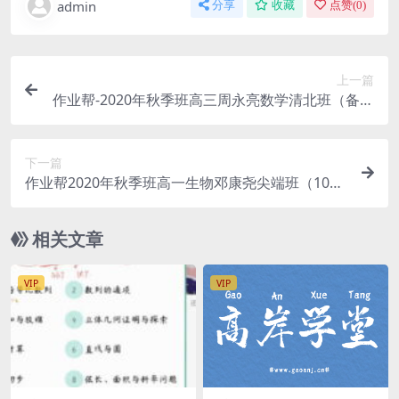
admin
分享
收藏
点赞(
0
)
上一篇
​作业帮-2020年秋季班高三周永亮数学清北班（备考
2021）（4.34G高清视频）百度云
下一篇
作业帮2020年秋季班高一生物邓康尧尖端班（1080
超清视频）百度网盘分享
相关文章
VIP
VIP