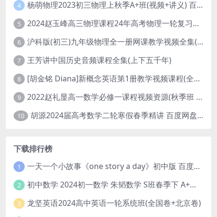
杨萌物理2023初三物理上秋季A+班(视频+讲义) 百度网盘分享
4
2024赵玉峰高三物理课程24年高考物理一轮复习网课教程
5
沪科版(初三)九年级物理全一册网课教学视频全集(录播版 杜春雨 66讲)
6
王芳讲中国历史音频课程全集(上下五千年)
7
[胡金铭 Diana]新概念英语第1册教学视频课程(全集 百度网盘下载)
8
2022赵礼显高一数学必修一课程视频资源(秋季班 含讲义)百度网盘云
9
胡源2024届高考数学二轮寒假春季精讲 百度网盘分享
10
下载排行榜
一天一个小故事《one story a day》初中版 百度网盘分享下载
1
初中数学 2024初一数学 朱韬数学 S班春季下 A+班春季下 百度云网盘
2
龙坚英语2024高中英语一轮系统班(全国卷+北京卷)
3