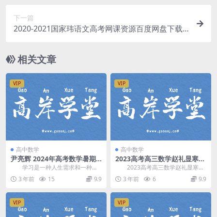
下一篇
2020-2021国家玮语文高考网课资源百度网盘下载
(国师辅导课 全年班)
相关文章
VIP
VIP
高中数学
高中数学
尹亮辉 2024年高考数学暑期A
2023高考高三数学赵礼显寒假
+班（高三）百度网盘
班 百度网盘分享
学习是一种人生需求和一种态
2023高考高三数学赵礼显寒假
度。只有不断学习，及时“充电”，才
班，百度网盘分享高考数学课程22.
3 年前
15
9.9
3 年前
6
9.9
能做到“百毒不侵...
0G高清视频...
VIP
VIP