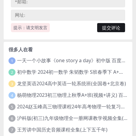
提示：请文明发言
很多人在看
一天一个小故事《one story a day》初中版 百度网盘分享下载
1
初中数学 2024初一数学 朱韬数学 S班春季下 A+班春季下 百度云网盘
2
龙坚英语2024高中英语一轮系统班(全国卷+北京卷)
3
杨萌物理2023初三物理上秋季A+班(视频+讲义) 百度网盘分享
4
2024赵玉峰高三物理课程24年高考物理一轮复习网课教程
5
沪科版(初三)九年级物理全一册网课教学视频全集(录播版 杜春雨 66讲)
6
王芳讲中国历史音频课程全集(上下五千年)
7