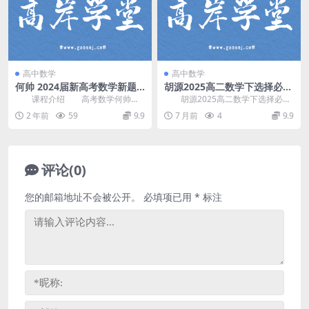
高中数学
高中数学
何帅 2024届新高考数学新题
胡源2025高二数学下选择必修
速递 百度网盘分享
2&3视频课(直播+录播) 百度
课程介绍 高考数学何帅课
胡源2025高二数学下选择必修
网盘分享
程，VIP会员可通过网盘转存下载或
2&3视频课(直播+录播)，开课时
2 年前
59
9.9
7 月前
4
9.9
者在线播放。本课...
间：...
评论(0)
您的邮箱地址不会被公开。
必填项已用
*
标注