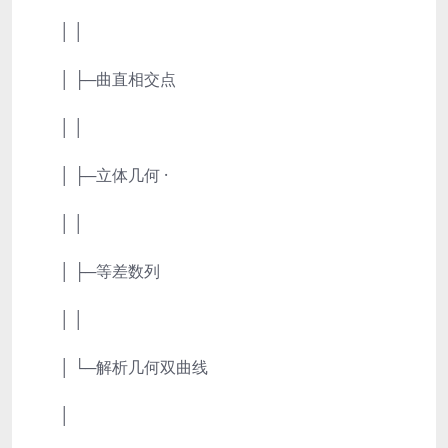
│ │
│ ├─曲直相交点
│ │
│ ├─立体几何 ·
│ │
│ ├─等差数列
│ │
│ └─解析几何双曲线
│