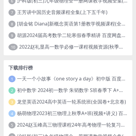
沪科版(初三)九年级物理全一册网课教学视频全集(录播版 杜春雨 66讲)
6
王芳讲中国历史音频课程全集(上下五千年)
7
[胡金铭 Diana]新概念英语第1册教学视频课程(全集 百度网盘下载)
8
胡源2024届高考数学二轮寒假春季精讲 百度网盘分享
9
2022赵礼显高一数学必修一课程视频资源(秋季班 含讲义)百度网盘云
10
下载排行榜
一天一个小故事《one story a day》初中版 百度网盘分享下载
1
初中数学 2024初一数学 朱韬数学 S班春季下 A+班春季下 百度云网盘
2
龙坚英语2024高中英语一轮系统班(全国卷+北京卷)
3
杨萌物理2023初三物理上秋季A+班(视频+讲义) 百度网盘分享
4
2024赵玉峰高三物理课程24年高考物理一轮复习网课教程
5