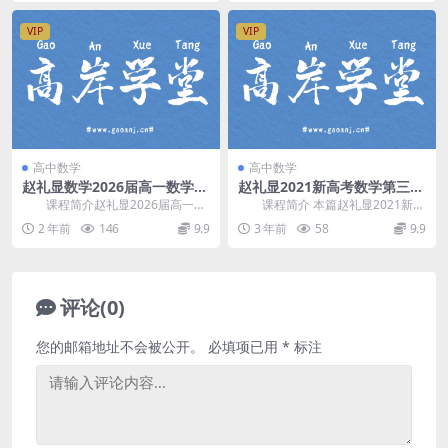
VIP
VIP
高中数学
高中数学
赵礼显数学2026届高一数学
赵礼显2021新高考数学第三轮
(下)2024年寒假课
春季辅导班网课视频下载(正课
课程简介赵礼显2026届高一数
课程简介 本篇赵礼显2021新高
15集)百度云网盘
学下学期寒假班直播课，开课时
考数学第三轮春季辅导班网课视频
2 年前
146
9.9
3 年前
58
9.9
间：2024年寒假...
下载，由知名数...
评论(0)
您的邮箱地址不会被公开。
必填项已用
*
标注