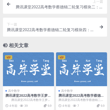
上一篇
腾讯课堂2022高考数学蔡德锦二轮复习模块二：体
系构建 百度网盘分享下载
下一篇
腾讯课堂2022高考数学蔡德锦二轮复习模块四：最
新模拟特训 百度网盘分享下载
相关文章
VIP
VIP
高中数学
高中数学
腾讯课堂2022高考数学王梦抒
腾讯课堂2022高考数学蔡德锦
临门一脚老高考文科 百度网盘
二轮复习模块一：拔高题型训
腾讯课堂2022高考数学王梦抒
腾讯课堂2022高考数学蔡德锦二轮
分享
练 百度网盘分享
临门一脚老高考文科，百度网盘分
复习模块一：拔高题型训练课，百
4 年前
39
9.9
4 年前
7
9.9
享高考数学复习课...
度网盘高考数学复...