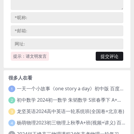
提示：请文明发言
很多人在看
一天一个小故事《one story a day》初中版 百度网盘分享下载
1
初中数学 2024初一数学 朱韬数学 S班春季下 A+班春季下 百度云网盘
2
龙坚英语2024高中英语一轮系统班(全国卷+北京卷)
3
杨萌物理2023初三物理上秋季A+班(视频+讲义) 百度网盘分享
4