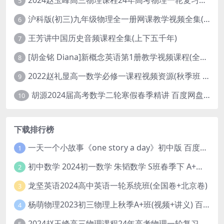
2024赵玉峰高三物理课程24年高考物理一轮复习网课教程
5
沪科版(初三)九年级物理全一册网课教学视频全集(录播版 杜春雨 66讲)
6
王芳讲中国历史音频课程全集(上下五千年)
7
[胡金铭 Diana]新概念英语第1册教学视频课程(全集 百度网盘下载)
8
2022赵礼显高一数学必修一课程视频资源(秋季班 含讲义)百度网盘云
9
胡源2024届高考数学二轮寒假春季精讲 百度网盘分享
10
下载排行榜
一天一个小故事《one story a day》初中版 百度网盘分享下载
1
初中数学 2024初一数学 朱韬数学 S班春季下 A+班春季下 百度云网盘
2
龙坚英语2024高中英语一轮系统班(全国卷+北京卷)
3
杨萌物理2023初三物理上秋季A+班(视频+讲义) 百度网盘分享
4
2024赵玉峰高三物理课程24年高考物理一轮复习网课教程
5