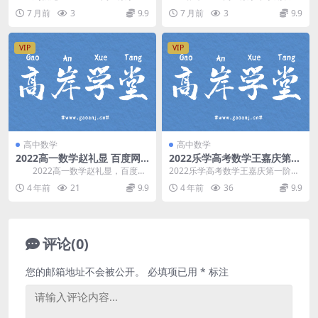
义) 百度网盘分享
度网盘分享
秋目标一本班(视频+笔记+讲义)。
流尖端寒春班，高质版，无水印。
7 月前
3
9.9
7 月前
3
9.9
开课时间...
开课时间：2...
VIP
VIP
高中数学
高中数学
2022高一数学赵礼显 百度网
2022乐学高考数学王嘉庆第一
盘分享
阶段（11.1G高清视频）百度
2022高一数学赵礼显，百度网
2022乐学高考数学王嘉庆第一阶
网盘分享
盘高中数学课程8.02G高清视频。
段，百度网盘高考数学复习课程11.
4 年前
21
9.9
4 年前
36
9.9
资源目录...
1G高清视频。...
评论(0)
您的邮箱地址不会被公开。
必填项已用
*
标注