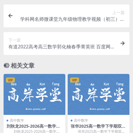
上一篇
学科网名师微课堂九年级物理教学视频（初三）百
度网盘分享
下一篇
有道2022高考高三数学郭化楠春季菁英班 百度网盘
分享
相关文章
VIP
VIP
高中数学
高中数学
刘秋龙2025-2026高一数学上
张华2025高一数学下学期双一
秋目标一本班(视频+笔记+讲
流尖端寒春班(含电子讲义) 百
刘秋龙2025-2026高一数学上
张华2025高一数学下学期双一