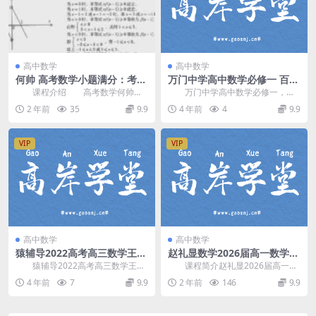
高中数学
高中数学
何帅 高考数学小题满分：考场
万门中学高中数学必修一 百度
40分钟拿满卷面80分百度网盘
网盘分享
课程介绍 高考数学何帅课
万门中学高中数学必修一，百
分享
程，VIP会员可通过网盘转存下载或
度网盘高中数学课程13.0G高清视
2 年前
35
9.9
4 年前
4
9.9
者在线播放。本课...
频。 资源目录...
VIP
VIP
高中数学
高中数学
猿辅导2022高考高三数学王晶
赵礼显数学2026届高一数学
春季A+班 百度网盘分享
(下)2024年寒假课
猿辅导2022高考高三数学王晶
课程简介赵礼显2026届高一数
春季A+班，百度网盘高考数学复习
学下学期寒假班直播课，开课时
4 年前
7
9.9
2 年前
146
9.9
课程15.3G...
间：2024年寒假...