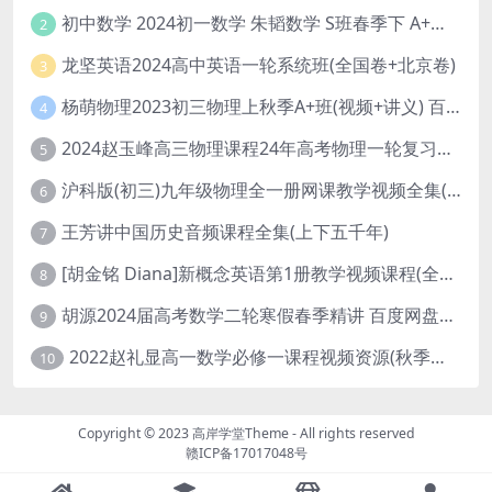
初中数学 2024初一数学 朱韬数学 S班春季下 A+班春季下 百度云网盘
2
龙坚英语2024高中英语一轮系统班(全国卷+北京卷)
3
杨萌物理2023初三物理上秋季A+班(视频+讲义) 百度网盘分享
4
2024赵玉峰高三物理课程24年高考物理一轮复习网课教程
5
沪科版(初三)九年级物理全一册网课教学视频全集(录播版 杜春雨 66讲)
6
王芳讲中国历史音频课程全集(上下五千年)
7
[胡金铭 Diana]新概念英语第1册教学视频课程(全集 百度网盘下载)
8
胡源2024届高考数学二轮寒假春季精讲 百度网盘分享
9
2022赵礼显高一数学必修一课程视频资源(秋季班 含讲义)百度网盘云
10
Copyright © 2023
高岸学堂Theme
- All rights reserved
赣ICP备17017048号