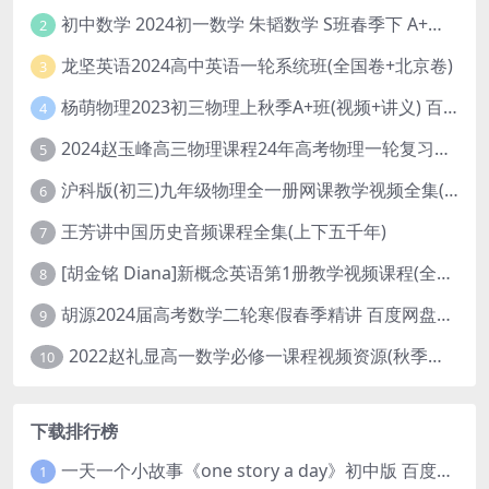
初中数学 2024初一数学 朱韬数学 S班春季下 A+班春季下 百度云网盘
2
龙坚英语2024高中英语一轮系统班(全国卷+北京卷)
3
杨萌物理2023初三物理上秋季A+班(视频+讲义) 百度网盘分享
4
2024赵玉峰高三物理课程24年高考物理一轮复习网课教程
5
沪科版(初三)九年级物理全一册网课教学视频全集(录播版 杜春雨 66讲)
6
王芳讲中国历史音频课程全集(上下五千年)
7
[胡金铭 Diana]新概念英语第1册教学视频课程(全集 百度网盘下载)
8
胡源2024届高考数学二轮寒假春季精讲 百度网盘分享
9
2022赵礼显高一数学必修一课程视频资源(秋季班 含讲义)百度网盘云
10
下载排行榜
一天一个小故事《one story a day》初中版 百度网盘分享下载
1