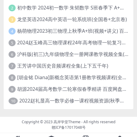
初中数学 2024初一数学 朱韬数学 S班春季下 A+班春季下 百度云网盘
2
龙坚英语2024高中英语一轮系统班(全国卷+北京卷)
3
杨萌物理2023初三物理上秋季A+班(视频+讲义) 百度网盘分享
4
2024赵玉峰高三物理课程24年高考物理一轮复习网课教程
5
沪科版(初三)九年级物理全一册网课教学视频全集(录播版 杜春雨 66讲)
6
王芳讲中国历史音频课程全集(上下五千年)
7
[胡金铭 Diana]新概念英语第1册教学视频课程(全集 百度网盘下载)
8
胡源2024届高考数学二轮寒假春季精讲 百度网盘分享
9
2022赵礼显高一数学必修一课程视频资源(秋季班 含讲义)百度网盘云
10
Copyright © 2023
高岸学堂Theme
- All rights reserved
赣ICP备17017048号