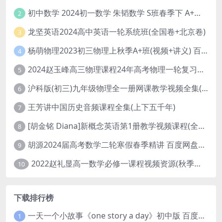
初中数学 2024初一数学 朱韬数学 S班春季下 A+班春季下 百度云网盘
2
龙坚英语2024高中英语一轮系统班(全国卷+北京卷)
3
杨萌物理2023初三物理上秋季A+班(视频+讲义) 百度网盘分享
4
2024赵玉峰高三物理课程24年高考物理一轮复习网课教程
5
沪科版(初三)九年级物理全一册网课教学视频全集(录播版 杜春雨 66讲)
6
王芳讲中国历史音频课程全集(上下五千年)
7
[胡金铭 Diana]新概念英语第1册教学视频课程(全集 百度网盘下载)
8
胡源2024届高考数学二轮寒假春季精讲 百度网盘分享
9
2022赵礼显高一数学必修一课程视频资源(秋季班 含讲义)百度网盘云
10
下载排行榜
一天一个小故事《one story a day》初中版 百度网盘分享下载
1