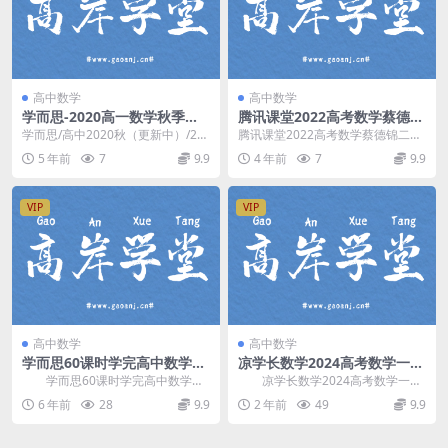
高中数学
高中数学
学而思-2020高一数学秋季班-
腾讯课堂2022高考数学蔡德锦
目标清北班-问延炜（必修一
二轮复习模块一：拔高题型训
学而思/高中2020秋（更新中）/20
腾讯课堂2022高考数学蔡德锦二轮
+必修四）（4.38G高清视频百
练 百度网盘分享
20高一秋季学/高一目标清北班（必
复习模块一：拔高题型训练课，百
5 年前
7
9.9
4 年前
7
9.9
度云）
修一+必...
度网盘高考数学复...
VIP
VIP
高中数学
高中数学
学而思60课时学完高中数学
凉学长数学2024高考数学一轮
（含讲义）（8.6G高清视频）
系统班(直播+录播) 百度网盘
学而思60课时学完高中数学，
凉学长数学2024高考数学一轮
百度网盘
分享
含讲义，百度网盘8.6G高清视频。
系统班，录播课+直播课形式，包
6 年前
28
9.9
2 年前
49
9.9
资源目录 ...
含：高中数学课本...