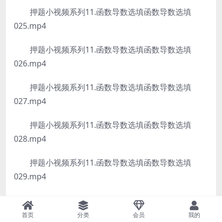
押题小视频系列11.函数导数选填函数导数选填
025.mp4
押题小视频系列11.函数导数选填函数导数选填
026.mp4
押题小视频系列11.函数导数选填函数导数选填
027.mp4
押题小视频系列11.函数导数选填函数导数选填
028.mp4
押题小视频系列11.函数导数选填函数导数选填
029.mp4
押题小视频系列11.函数导数选填函数导数选填
030.mp4
首页
分类
会员
我的