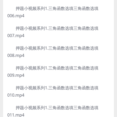
押题小视频系列1.三角函数选填三角函数选填
006.mp4
押题小视频系列1.三角函数选填三角函数选填
007.mp4
押题小视频系列1.三角函数选填三角函数选填
008.mp4
押题小视频系列1.三角函数选填三角函数选填
009.mp4
押题小视频系列1.三角函数选填三角函数选填
010.mp4
押题小视频系列1.三角函数选填三角函数选填
011.mp4