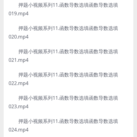
押题小视频系列11.函数导数选填函数导数选填
019.mp4
押题小视频系列11.函数导数选填函数导数选填
020.mp4
押题小视频系列11.函数导数选填函数导数选填
021.mp4
押题小视频系列11.函数导数选填函数导数选填
022.mp4
押题小视频系列11.函数导数选填函数导数选填
023.mp4
押题小视频系列11.函数导数选填函数导数选填
024.mp4