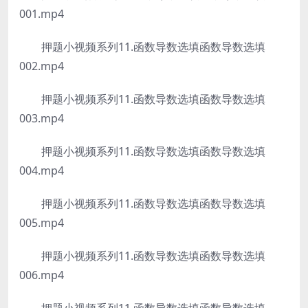
001.mp4
押题小视频系列11.函数导数选填函数导数选填
002.mp4
押题小视频系列11.函数导数选填函数导数选填
003.mp4
押题小视频系列11.函数导数选填函数导数选填
004.mp4
押题小视频系列11.函数导数选填函数导数选填
005.mp4
押题小视频系列11.函数导数选填函数导数选填
006.mp4