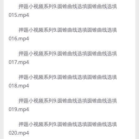
押题小视频系列9.圆锥曲线选填圆锥曲线选填
015.mp4
押题小视频系列9.圆锥曲线选填圆锥曲线选填
016.mp4
押题小视频系列9.圆锥曲线选填圆锥曲线选填
017.mp4
押题小视频系列9.圆锥曲线选填圆锥曲线选填
018.mp4
押题小视频系列9.圆锥曲线选填圆锥曲线选填
019.mp4
押题小视频系列9.圆锥曲线选填圆锥曲线选填
020.mp4