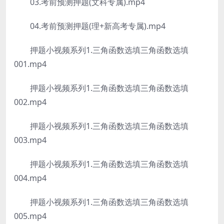
03.考前预测押题(文科专属).mp4
04.考前预测押题(理+新高考专属).mp4
押题小视频系列1.三角函数选填三角函数选填
001.mp4
押题小视频系列1.三角函数选填三角函数选填
002.mp4
押题小视频系列1.三角函数选填三角函数选填
003.mp4
押题小视频系列1.三角函数选填三角函数选填
004.mp4
押题小视频系列1.三角函数选填三角函数选填
005.mp4