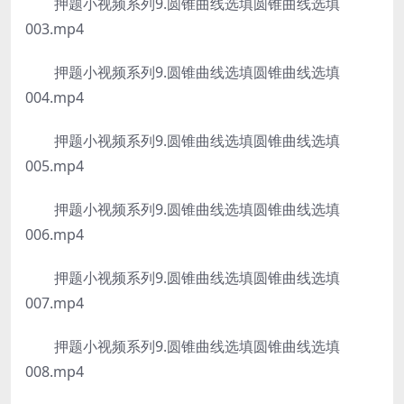
押题小视频系列9.圆锥曲线选填圆锥曲线选填
003.mp4
押题小视频系列9.圆锥曲线选填圆锥曲线选填
004.mp4
押题小视频系列9.圆锥曲线选填圆锥曲线选填
005.mp4
押题小视频系列9.圆锥曲线选填圆锥曲线选填
006.mp4
押题小视频系列9.圆锥曲线选填圆锥曲线选填
007.mp4
押题小视频系列9.圆锥曲线选填圆锥曲线选填
008.mp4