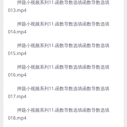
押题小视频系列11.函数导数选填函数导数选填
013.mp4
押题小视频系列11.函数导数选填函数导数选填
014.mp4
押题小视频系列11.函数导数选填函数导数选填
015.mp4
押题小视频系列11.函数导数选填函数导数选填
016.mp4
押题小视频系列11.函数导数选填函数导数选填
017.mp4
押题小视频系列11.函数导数选填函数导数选填
018.mp4