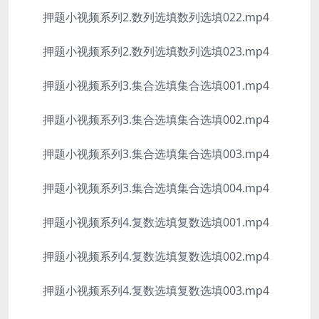
押题小视频系列2.数列选填数列选填022.mp4
押题小视频系列2.数列选填数列选填023.mp4
押题小视频系列3.集合选填集合选填001.mp4
押题小视频系列3.集合选填集合选填002.mp4
押题小视频系列3.集合选填集合选填003.mp4
押题小视频系列3.集合选填集合选填004.mp4
押题小视频系列4.复数选填复数选填001.mp4
押题小视频系列4.复数选填复数选填002.mp4
押题小视频系列4.复数选填复数选填003.mp4