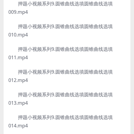
押题小视频系列9.圆锥曲线选填圆锥曲线选填
009.mp4
押题小视频系列9.圆锥曲线选填圆锥曲线选填
010.mp4
押题小视频系列9.圆锥曲线选填圆锥曲线选填
011.mp4
押题小视频系列9.圆锥曲线选填圆锥曲线选填
012.mp4
押题小视频系列9.圆锥曲线选填圆锥曲线选填
013.mp4
押题小视频系列9.圆锥曲线选填圆锥曲线选填
014.mp4