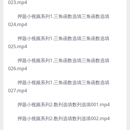
023.mp4
押题小视频系列1.三角函数选填三角函数选填
024.mp4
押题小视频系列1.三角函数选填三角函数选填
025.mp4
押题小视频系列1.三角函数选填三角函数选填
026.mp4
押题小视频系列1.三角函数选填三角函数选填
027.mp4
押题小视频系列2.数列选填数列选填001.mp4
押题小视频系列2.数列选填数列选填002.mp4