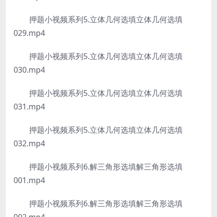
押题小视频系列5.立体几何选填立体几何选填
029.mp4
押题小视频系列5.立体几何选填立体几何选填
030.mp4
押题小视频系列5.立体几何选填立体几何选填
031.mp4
押题小视频系列5.立体几何选填立体几何选填
032.mp4
押题小视频系列6.解三角形选填解三角形选填
001.mp4
押题小视频系列6.解三角形选填解三角形选填