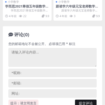
小学数学
小学数学
学而思2021寒假五年级数学创
跟谁学六年级元宝老师数学提
新班刘震宇（完结）百度网盘
升6大模块精讲（完结）百度
学而思2021寒假五年级数学创
跟谁学六年级元宝老师数学提
分享
网盘分享
新班刘震宇，完结版百度网盘分享
升6大模块精讲，完结版百度网盘小
4 年前
22
9.9
4 年前
3
9.9
小学数学课程13...
学数学课程6.30...
评论(0)
您的邮箱地址不会被公开。
必填项已用
*
标注
提示：请文明发言