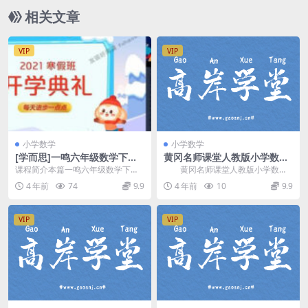
相关文章
VIP
VIP
小学数学
小学数学
[学而思]一鸣六年级数学下学
黄冈名师课堂人教版小学数学
期小升初课外辅导视频课程(寒
四年级下册 百度网盘分享
课程简介本篇一鸣六年级数学下学
黄冈名师课堂人教版小学数学
春 含讲义)百度网盘资源下载
期小升初课外辅导视频课程，由学
四年级下册，百度网盘分享小学人
4 年前
74
9.9
4 年前
10
9.9
而思 一鸣 老师讲课...
教版数学课程2.80...
VIP
VIP