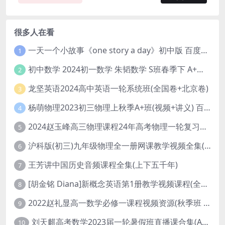
很多人在看
一天一个小故事《one story a day》初中版 百度网盘分享下载
1
初中数学 2024初一数学 朱韬数学 S班春季下 A+班春季下 百度云网盘
2
龙坚英语2024高中英语一轮系统班(全国卷+北京卷)
3
杨萌物理2023初三物理上秋季A+班(视频+讲义) 百度网盘分享
4
2024赵玉峰高三物理课程24年高考物理一轮复习网课教程
5
沪科版(初三)九年级物理全一册网课教学视频全集(录播版 杜春雨 66讲)
6
王芳讲中国历史音频课程全集(上下五千年)
7
[胡金铭 Diana]新概念英语第1册教学视频课程(全集 百度网盘下载)
8
2022赵礼显高一数学必修一课程视频资源(秋季班 含讲义)百度网盘云
9
刘天麒高考数学2023届一轮暑假班直播课合集(A和A+)
10