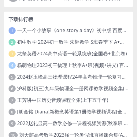
下载排行榜
一天一个小故事《one story a day》初中版 百度网盘分享下载
1
初中数学 2024初一数学 朱韬数学 S班春季下 A+班春季下 百度云网盘
2
龙坚英语2024高中英语一轮系统班(全国卷+北京卷)
3
杨萌物理2023初三物理上秋季A+班(视频+讲义) 百度网盘分享
4
2024赵玉峰高三物理课程24年高考物理一轮复习网课教程
5
沪科版(初三)九年级物理全一册网课教学视频全集(录播版 杜春雨 66讲)
6
王芳讲中国历史音频课程全集(上下五千年)
7
[胡金铭 Diana]新概念英语第1册教学视频课程(全集 百度网盘下载)
8
2022赵礼显高一数学必修一课程视频资源(秋季班 含讲义)百度网盘云
9
刘天麒高考数学2023届一轮暑假班直播课合集(A和A+)
10