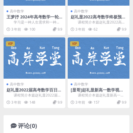
高中数学
高中数学
王梦抒 2024年高考数学一轮
赵礼显2022高考数学终极预测
暑期班 百度网盘
押题点睛班课程资源(含电子讲
学习是一种人生需求和一种态
课程简介本篇赵礼显2022高考
义)网盘分享
度。只有不断学习，及时“充电”，才
押题点睛班，包含：考前押题预测
3 年前
100
9.9
3 年前
62
9.9
能做到“百毒不侵...
精讲、基础知识点...
VIP
VIP
高中数学
高中数学
赵礼显2022届高考数学百日冲
[显哥]赵礼显新高一数学视频
刺班全套课程资源(含电子讲义
网课暑秋资源(必修一 含电子
课程简介本篇赵礼显2022届高
课程简介本篇赵礼显新高一数
22大讲)网盘分享
讲义)网盘下载
考数学百日冲刺班视频网课，由 赵
学视频网课暑秋资源，由知名高中
3 年前
148
9.9
3 年前
157
9.9
礼显(显哥) ...
数学辅导老师 赵礼显...
评论(0)