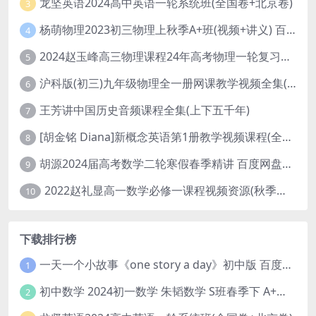
龙坚英语2024高中英语一轮系统班(全国卷+北京卷)
3
杨萌物理2023初三物理上秋季A+班(视频+讲义) 百度网盘分享
4
2024赵玉峰高三物理课程24年高考物理一轮复习网课教程
5
沪科版(初三)九年级物理全一册网课教学视频全集(录播版 杜春雨 66讲)
6
王芳讲中国历史音频课程全集(上下五千年)
7
[胡金铭 Diana]新概念英语第1册教学视频课程(全集 百度网盘下载)
8
胡源2024届高考数学二轮寒假春季精讲 百度网盘分享
9
2022赵礼显高一数学必修一课程视频资源(秋季班 含讲义)百度网盘云
10
下载排行榜
一天一个小故事《one story a day》初中版 百度网盘分享下载
1
初中数学 2024初一数学 朱韬数学 S班春季下 A+班春季下 百度云网盘
2