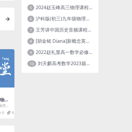
2024赵玉峰高三物理课程24年高考物理一轮复习网课教程
5
沪科版(初三)九年级物理全一册网课教学视频全集(录播版 杜春雨 66讲)
6
王芳讲中国历史音频课程全集(上下五千年)
7
[胡金铭 Diana]新概念英语第1册教学视频课程(全集 百度网盘下载)
8
2022赵礼显高一数学必修一课程视频资源(秋季班 含讲义)百度网盘云
9
刘天麒高考数学2023届一轮暑假班直播课合集(A和A+)
10
一物理
义)
物理
，开课时
9
9.9