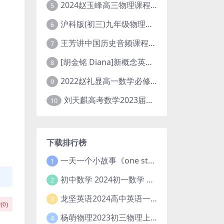
2024赵玉峰高三物理课程24年高考物理一轮复习网课教程
5
沪科版(初三)九年级物理全一册网课教学视频全集(录播版 杜春雨 66讲)
6
王芳讲中国历史音频课程全集(上下五千年)
7
[胡金铭 Diana]新概念英语第1册教学视频课程(全集 百度网盘下载)
8
2022赵礼显高一数学必修一课程视频资源(秋季班 含讲义)百度网盘云
9
刘天麒高考数学2023届一轮暑假班直播课合集(A和A+)
10
下载排行榜
一天一个小故事《one story a day》初中版 百度网盘分享下载
1
初中数学 2024初一数学 朱韬数学 S班春季下 A+班春季下 百度云网盘
2
龙坚英语2024高中英语一轮系统班(全国卷+北京卷)
3
(
0
)
杨萌物理2023初三物理上秋季A+班(视频+讲义) 百度网盘分享
4