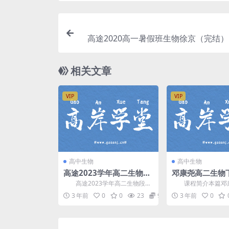
高途2020高一暑假班生物徐京（完结）（
高清视频）百度
相关文章
VIP
VIP
高中生物
高中生物
高途2023学年高二生物段
邓康尧高二生物
瑞莹秋季班
端班直播讲课视
高途2023学年高二生物段瑞
课程简介本篇邓康
+春季)
莹秋季班，百度网盘分享高中生
物下学期尖端班讲课
3 年前
0
0
23
9.9
3 年前
0
物课程3.75G高清...
业帮 邓康尧(昵称：邓帅