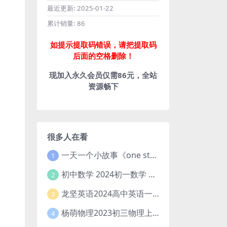
最近更新:
2025-01-22
累计销量:
86
如提示提取码错误，请把提取码
后面的空格删除！
现加入永久会员仅需86元，全站
资源畅下
很多人在看
一天一个小故事《one story a day》初中版 百度网盘分享下载
1
初中数学 2024初一数学 朱韬数学 S班春季下 A+班春季下 百度云网盘
2
龙坚英语2024高中英语一轮系统班(全国卷+北京卷)
3
杨萌物理2023初三物理上秋季A+班(视频+讲义) 百度网盘分享
4