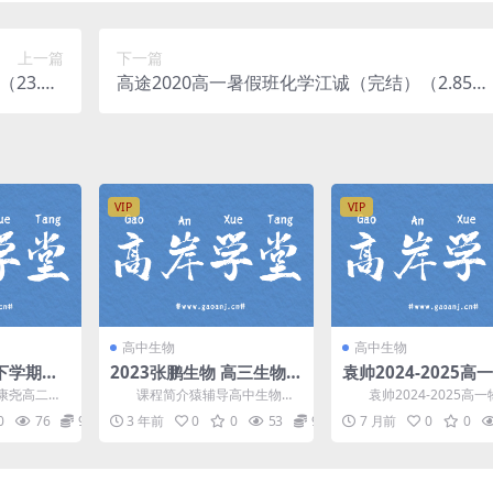
上一篇
下一篇
23.6G
高途2020高一暑假班化学江诚（完结）（2.85G
网盘分享
高清视频）百度网盘分享
VIP
VIP
高中生物
高中生物
下学期尖
2023张鹏生物 高三生物一
袁帅2024-2025高
频(寒假
轮下篇秋季S班视频课程
(上)清北S班(视频+讲
尧高二生
课程简介猿辅导高中生物主
袁帅2024-2025高一
百度网盘分享
视频，由作
讲 张鹏2023年高考生物复习一轮
(上)清北S班(视频+讲义)
0
76
9.9
3 年前
0
0
53
9.9
7 月前
0
0
...
下篇秋季班，难度S...
间：202...