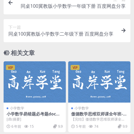
同桌100冀教版小学数学一年级下册 百度网盘分享
下一篇
同桌100冀教版小学数学二年级下册 百度网盘分享
相关文章
VIP
VIP
小学数学
小学数学
小学数学易错题必考题doc文
​傲德数学思维双师课全年班-5
档 百度网盘
年级（19.77G高清视频百度
[db:摘要]
【完结】傲德数学思维双师课全年
云）
班/5年级/├──01.暑假| ├──第1期
6 年前
15
9.9
5 年前
74
9.9
第1讲...