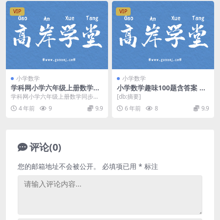
VIP
VIP
小学数学
小学数学
学科网小学六年级上册数学同
小学数学趣味100题含答案 百
步课人教新课标（934M高清
度网盘
学科网小学六年级上册数学同步课
[db:摘要]
视频）百度网盘分享
人教新课标，百度网盘小学数学课
4 年前
9
9.9
6 年前
8
9.9
程934M高清视频。...
评论(0)
您的邮箱地址不会被公开。
必填项已用
*
标注