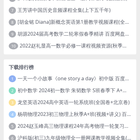
王芳讲中国历史音频课程全集(上下五千年)
7
[胡金铭 Diana]新概念英语第1册教学视频课程(全集 百度网盘下载)
8
胡源2024届高考数学二轮寒假春季精讲 百度网盘分享
9
2022赵礼显高一数学必修一课程视频资源(秋季班 含讲义)百度网盘云
10
下载排行榜
一天一个小故事《one story a day》初中版 百度网盘分享下载
1
初中数学 2024初一数学 朱韬数学 S班春季下 A+班春季下 百度云网盘
2
龙坚英语2024高中英语一轮系统班(全国卷+北京卷)
3
杨萌物理2023初三物理上秋季A+班(视频+讲义) 百度网盘分享
4
2024赵玉峰高三物理课程24年高考物理一轮复习网课教程
5
沪科版(初三)九年级物理全一册网课教学视频全集(录播版 杜春雨 66讲)
6