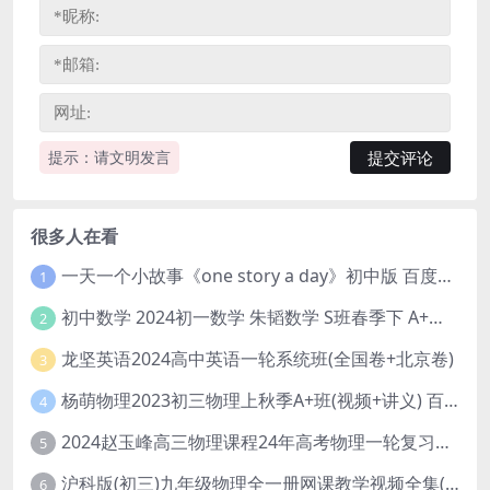
提示：请文明发言
很多人在看
一天一个小故事《one story a day》初中版 百度网盘分享下载
1
初中数学 2024初一数学 朱韬数学 S班春季下 A+班春季下 百度云网盘
2
龙坚英语2024高中英语一轮系统班(全国卷+北京卷)
3
杨萌物理2023初三物理上秋季A+班(视频+讲义) 百度网盘分享
4
2024赵玉峰高三物理课程24年高考物理一轮复习网课教程
5
沪科版(初三)九年级物理全一册网课教学视频全集(录播版 杜春雨 66讲)
6