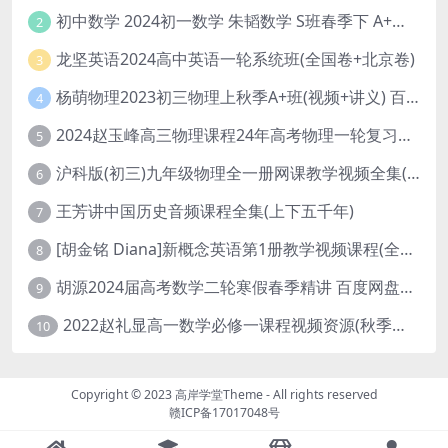
初中数学 2024初一数学 朱韬数学 S班春季下 A+班春季下 百度云网盘
2
龙坚英语2024高中英语一轮系统班(全国卷+北京卷)
3
杨萌物理2023初三物理上秋季A+班(视频+讲义) 百度网盘分享
4
2024赵玉峰高三物理课程24年高考物理一轮复习网课教程
5
沪科版(初三)九年级物理全一册网课教学视频全集(录播版 杜春雨 66讲)
6
王芳讲中国历史音频课程全集(上下五千年)
7
[胡金铭 Diana]新概念英语第1册教学视频课程(全集 百度网盘下载)
8
胡源2024届高考数学二轮寒假春季精讲 百度网盘分享
9
2022赵礼显高一数学必修一课程视频资源(秋季班 含讲义)百度网盘云
10
Copyright © 2023
高岸学堂Theme
- All rights reserved
赣ICP备17017048号