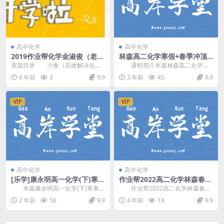
高中化学
高中化学
2019作业帮化学金淑俊（老
林森高二化学寒假+春季冲顶
金）985班
班视频课程(有机+结构)
资源目录 小食（高效解决化学
课程简介本篇林森高二化学上
基础知识）[36节]\化学小食-充放电
学期冲顶班讲课视频，由作业帮 林
6 年前
3
9.9
3 年前
45
9.9
电池.mp4...
森(昵称：五木老师...
VIP
VIP
高中化学
高中化学
[乐学]康永明高一化学(下)寒春
作业帮2022高二化学林森春季
系统直播班 百度网盘分享
尖端班（有机）百度网盘分享
本篇康永明高一化学(下)寒春系
作业帮2022高二化学林森春季
统直播班，由乐学高考化学老师 康
尖端班，百度网盘分享高中有机化
2 年前
56
9.9
4 年前
19
9.9
永明 讲课，开...
学课程10.0G...