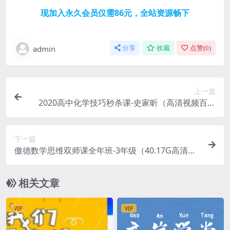
现加入永久会员仅需86元，全站资源畅下
admin
分享
收藏
点赞(
0
)
上一篇
2020高中化学技巧秒杀课-史家昕（高清视频百度
云）
下一篇
​傲德数学思维双师课全年班-3年级（40.17G高清视
频百度云）
相关文章
VIP
VIP