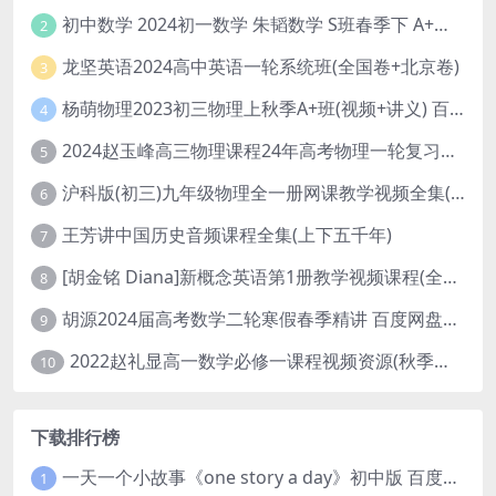
初中数学 2024初一数学 朱韬数学 S班春季下 A+班春季下 百度云网盘
2
龙坚英语2024高中英语一轮系统班(全国卷+北京卷)
3
杨萌物理2023初三物理上秋季A+班(视频+讲义) 百度网盘分享
4
2024赵玉峰高三物理课程24年高考物理一轮复习网课教程
5
沪科版(初三)九年级物理全一册网课教学视频全集(录播版 杜春雨 66讲)
6
王芳讲中国历史音频课程全集(上下五千年)
7
[胡金铭 Diana]新概念英语第1册教学视频课程(全集 百度网盘下载)
8
胡源2024届高考数学二轮寒假春季精讲 百度网盘分享
9
2022赵礼显高一数学必修一课程视频资源(秋季班 含讲义)百度网盘云
10
下载排行榜
一天一个小故事《one story a day》初中版 百度网盘分享下载
1