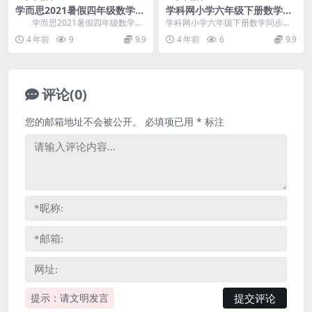
学而思2021暑假四年级数学创
学科网小学六年级下册数学同
新班王睿（完结）百度网盘分
步课人教新课标（916M高清
学而思2021暑假四年级数学创
学科网小学六年级下册数学同步课
享
视频）百度网盘分享
新班王睿，完结版百度网盘分享小
人教新课标，百度网盘小学数学课
4 年前
9
9.9
4 年前
6
9.9
学数学课程21....
程916M高清视频。...
评论(0)
您的邮箱地址不会被公开。
必填项已用
*
标注
提示：请文明发言