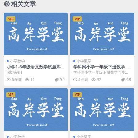
相关文章
VIP
VIP
小学数学
小学数学
小学1-6年级语文数学试题库
学科网小学一年级下册数学同
（word文档）百度网盘分享
步课人教新课标（867M高清
[db:摘要]
学科网小学一年级下册数学同步课
下载
视频）百度网盘分享
人教新课标，百度网盘小学数学课
6 年前
11
9.9
4 年前
32
9.9
程867M高清视频。...
VIP
VIP
小学数学
小学数学