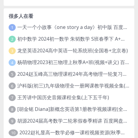
很多人在看
一天一个小故事《one story a day》初中版 百度网盘分享下载
1
初中数学 2024初一数学 朱韬数学 S班春季下 A+班春季下 百度云网盘
2
龙坚英语2024高中英语一轮系统班(全国卷+北京卷)
3
杨萌物理2023初三物理上秋季A+班(视频+讲义) 百度网盘分享
4
2024赵玉峰高三物理课程24年高考物理一轮复习网课教程
5
沪科版(初三)九年级物理全一册网课教学视频全集(录播版 杜春雨 66讲)
6
王芳讲中国历史音频课程全集(上下五千年)
7
[胡金铭 Diana]新概念英语第1册教学视频课程(全集 百度网盘下载)
8
胡源2024届高考数学二轮寒假春季精讲 百度网盘分享
9
2022赵礼显高一数学必修一课程视频资源(秋季班 含讲义)百度网盘云
10