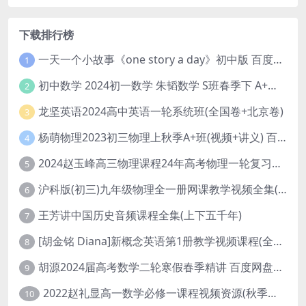
下载排行榜
一天一个小故事《one story a day》初中版 百度网盘分享下载
1
初中数学 2024初一数学 朱韬数学 S班春季下 A+班春季下 百度云网盘
2
龙坚英语2024高中英语一轮系统班(全国卷+北京卷)
3
杨萌物理2023初三物理上秋季A+班(视频+讲义) 百度网盘分享
4
2024赵玉峰高三物理课程24年高考物理一轮复习网课教程
5
沪科版(初三)九年级物理全一册网课教学视频全集(录播版 杜春雨 66讲)
6
王芳讲中国历史音频课程全集(上下五千年)
7
[胡金铭 Diana]新概念英语第1册教学视频课程(全集 百度网盘下载)
8
胡源2024届高考数学二轮寒假春季精讲 百度网盘分享
9
2022赵礼显高一数学必修一课程视频资源(秋季班 含讲义)百度网盘云
10