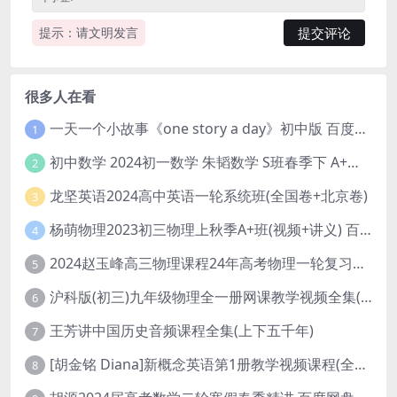
提示：请文明发言
很多人在看
一天一个小故事《one story a day》初中版 百度网盘分享下载
1
初中数学 2024初一数学 朱韬数学 S班春季下 A+班春季下 百度云网盘
2
龙坚英语2024高中英语一轮系统班(全国卷+北京卷)
3
杨萌物理2023初三物理上秋季A+班(视频+讲义) 百度网盘分享
4
2024赵玉峰高三物理课程24年高考物理一轮复习网课教程
5
沪科版(初三)九年级物理全一册网课教学视频全集(录播版 杜春雨 66讲)
6
王芳讲中国历史音频课程全集(上下五千年)
7
[胡金铭 Diana]新概念英语第1册教学视频课程(全集 百度网盘下载)
8