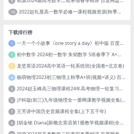
胡源2024届高考数学二轮寒假春季精讲 百度网盘分享
9
2022赵礼显高一数学必修一课程视频资源(秋季班 含讲义)百度网盘云
10
下载排行榜
一天一个小故事《one story a day》初中版 百度网盘分享下载
1
初中数学 2024初一数学 朱韬数学 S班春季下 A+班春季下 百度云网盘
2
龙坚英语2024高中英语一轮系统班(全国卷+北京卷)
3
杨萌物理2023初三物理上秋季A+班(视频+讲义) 百度网盘分享
4
2024赵玉峰高三物理课程24年高考物理一轮复习网课教程
5
沪科版(初三)九年级物理全一册网课教学视频全集(录播版 杜春雨 66讲)
6
王芳讲中国历史音频课程全集(上下五千年)
7
[胡金铭 Diana]新概念英语第1册教学视频课程(全集 百度网盘下载)
8