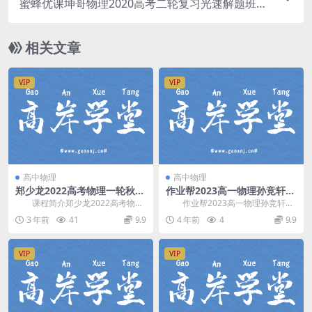
蜜蜂优课坤哥物理2020高考二轮复习光速解题班选
择实验计算题技巧
相关文章
VIP
VIP
高中物理
高中物理
郑少龙2022高考物理一轮秋季
作业帮2023高一物理孙竞轩暑
系统班全套课程资料(笔记+课
假A+班 网盘分享
课程简介郑少龙2022高考物理
作业帮2023高一物理孙竞轩暑
件)
一轮暑假系统班，难度A+，共15大
假A+班，网盘分享高中物理课程3.1
3 年前
41
9.9
4 年前
4
9.9
讲 包含电子...
0G高清视...
VIP
VIP