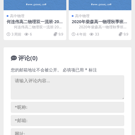
高中物理
高中物理
何连伟高二物理双一流班·202
2020年柴森高一物理秋季班
5-26年上学期暑秋课 百度网盘
（完结）百度网盘分享
何连伟高二物理双一流班·2025
2020年柴森高一物理秋季班，
分享
-26年上学期暑秋课，开课时间：20
完结版百度网盘高中物理课程6.82
3 周前
6
9.9
4 年前
33
9.9
25年 ...
G高清视频。...
评论(0)
您的邮箱地址不会被公开。
必填项已用
*
标注