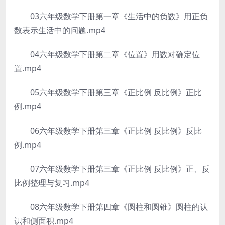
03六年级数学下册第一章《生活中的负数》用正负
数表示生活中的问题.mp4
04六年级数学下册第二章《位置》用数对确定位
置.mp4
05六年级数学下册第三章《正比例 反比例》正比
例.mp4
06六年级数学下册第三章《正比例 反比例》反比
例.mp4
07六年级数学下册第三章《正比例 反比例》正、反
比例整理与复习.mp4
08六年级数学下册第四章《圆柱和圆锥》圆柱的认
识和侧面积.mp4