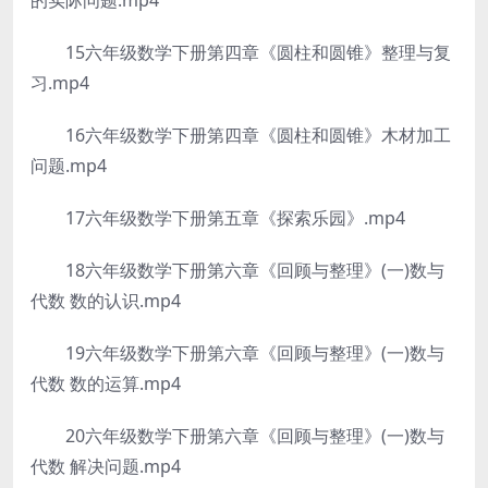
的实际问题.mp4
15六年级数学下册第四章《圆柱和圆锥》整理与复
习.mp4
16六年级数学下册第四章《圆柱和圆锥》木材加工
问题.mp4
17六年级数学下册第五章《探索乐园》.mp4
18六年级数学下册第六章《回顾与整理》(一)数与
代数 数的认识.mp4
19六年级数学下册第六章《回顾与整理》(一)数与
代数 数的运算.mp4
20六年级数学下册第六章《回顾与整理》(一)数与
代数 解决问题.mp4