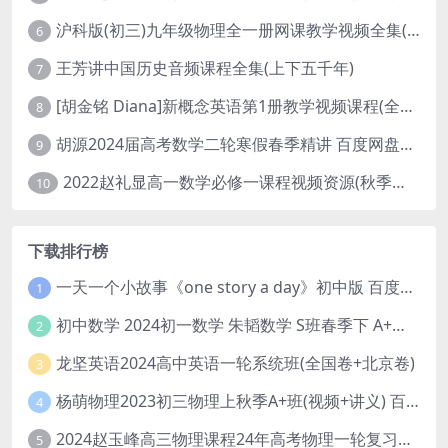
沪科版(初三)九年级物理全一册网课教学视频全集(录播版 杜春雨 66讲)
6
王芳讲中国历史音频课程全集(上下五千年)
7
[胡金铭 Diana]新概念英语第1册教学视频课程(全集 百度网盘下载)
8
胡源2024届高考数学二轮寒假春季精讲 百度网盘分享
9
2022赵礼显高一数学必修一课程视频资源(秋季班 含讲义)百度网盘云
10
下载排行榜
一天一个小故事《one story a day》初中版 百度网盘分享下载
1
初中数学 2024初一数学 朱韬数学 S班春季下 A+班春季下 百度云网盘
2
龙坚英语2024高中英语一轮系统班(全国卷+北京卷)
3
杨萌物理2023初三物理上秋季A+班(视频+讲义) 百度网盘分享
4
2024赵玉峰高三物理课程24年高考物理一轮复习网课教程
5