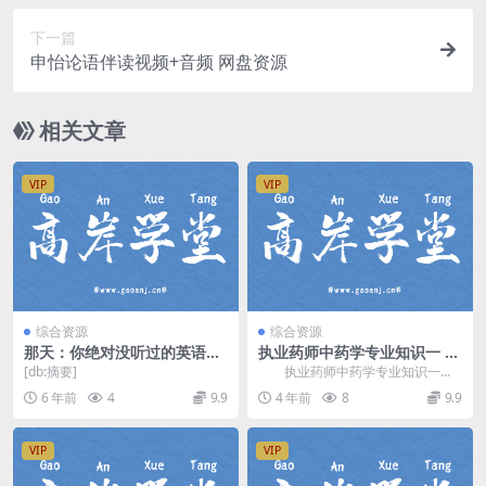
下一篇
申怡论语伴读视频+音频 网盘资源
相关文章
VIP
VIP
综合资源
综合资源
那天：你绝对没听过的英语学
执业药师中药学专业知识一 20
习法：让你不再死背单词语法
19应试技巧班 百度网盘分享
[db:摘要]
执业药师中药学专业知识一，2
学上瘾 mp4视频 百度网盘
019应试技巧班，百度网盘执业药
6 年前
4
9.9
4 年前
8
9.9
师中药课程2.8...
VIP
VIP