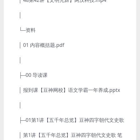
│ 48第42讲【文明光辉】两汉科技.mp4
│
└─资料
│ 01 内容概括题.pdf
│
├─00 导读课
│ 报到课【豆神网校】语文学霸一年养成.pptx
│
├─01第1讲【五千年总览】豆神四字朝代文史歌
│ 第1讲【五千年总览】豆神四字朝代文史歌 笔