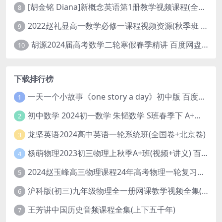
[胡金铭 Diana]新概念英语第1册教学视频课程(全集 百度网盘下载)
8
2022赵礼显高一数学必修一课程视频资源(秋季班 含讲义)百度网盘云
9
胡源2024届高考数学二轮寒假春季精讲 百度网盘分享
10
下载排行榜
一天一个小故事《one story a day》初中版 百度网盘分享下载
1
初中数学 2024初一数学 朱韬数学 S班春季下 A+班春季下 百度云网盘
2
龙坚英语2024高中英语一轮系统班(全国卷+北京卷)
3
杨萌物理2023初三物理上秋季A+班(视频+讲义) 百度网盘分享
4
2024赵玉峰高三物理课程24年高考物理一轮复习网课教程
5
沪科版(初三)九年级物理全一册网课教学视频全集(录播版 杜春雨 66讲)
6
王芳讲中国历史音频课程全集(上下五千年)
7