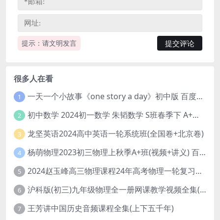
提示：请文明发言
很多人在看
一天一个小故事《one story a day》初中版 百度网盘分享下载
1
初中数学 2024初一数学 朱韬数学 S班春季下 A+班春季下 百度云网盘
2
龙坚英语2024高中英语一轮系统班(全国卷+北京卷)
3
杨萌物理2023初三物理上秋季A+班(视频+讲义) 百度网盘分享
4
2024赵玉峰高三物理课程24年高考物理一轮复习网课教程
5
沪科版(初三)九年级物理全一册网课教学视频全集(录播版 杜春雨 66讲)
6
王芳讲中国历史音频课程全集(上下五千年)
7