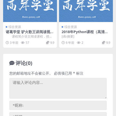
综合资源
综合资源
诸葛学堂 驴火歌王讲阅读视频
2018年Python课程（高清打
课程(41讲 含电子书)
包）百度网盘
课程简介语文阅读课程，授课
[db:摘要]
老师 邵鑫，适合5-9年级同学，从4
3 年前
57
9.9
6 年前
2
9.9
个方面解析预读...
评论(0)
您的邮箱地址不会被公开。
必填项已用
*
标注