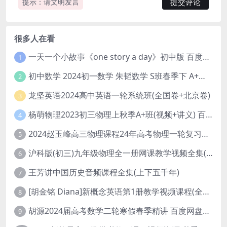
提示：请文明发言
很多人在看
一天一个小故事《one story a day》初中版 百度网盘分享下载
1
初中数学 2024初一数学 朱韬数学 S班春季下 A+班春季下 百度云网盘
2
龙坚英语2024高中英语一轮系统班(全国卷+北京卷)
3
杨萌物理2023初三物理上秋季A+班(视频+讲义) 百度网盘分享
4
2024赵玉峰高三物理课程24年高考物理一轮复习网课教程
5
沪科版(初三)九年级物理全一册网课教学视频全集(录播版 杜春雨 66讲)
6
王芳讲中国历史音频课程全集(上下五千年)
7
[胡金铭 Diana]新概念英语第1册教学视频课程(全集 百度网盘下载)
8
胡源2024届高考数学二轮寒假春季精讲 百度网盘分享
9