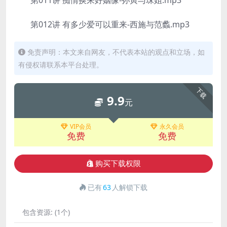
第011讲 痴情换来好姻缘-孙寅与珠姐.mp3
第012讲 有多少爱可以重来-西施与范蠡.mp3
免责声明：本文来自网友，不代表本站的观点和立场，如
有侵权请联系本平台处理。
下载
9.9
元
VIP会员
永久会员
免费
免费
购买下载权限
已有
63
人解锁下载
包含资源:
(1个)