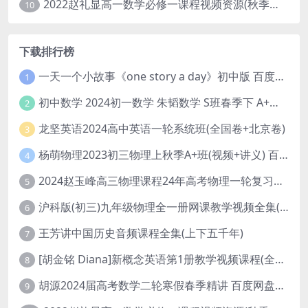
2022赵礼显高一数学必修一课程视频资源(秋季班 含讲义)百度网盘云
10
下载排行榜
一天一个小故事《one story a day》初中版 百度网盘分享下载
1
初中数学 2024初一数学 朱韬数学 S班春季下 A+班春季下 百度云网盘
2
龙坚英语2024高中英语一轮系统班(全国卷+北京卷)
3
杨萌物理2023初三物理上秋季A+班(视频+讲义) 百度网盘分享
4
2024赵玉峰高三物理课程24年高考物理一轮复习网课教程
5
沪科版(初三)九年级物理全一册网课教学视频全集(录播版 杜春雨 66讲)
6
王芳讲中国历史音频课程全集(上下五千年)
7
[胡金铭 Diana]新概念英语第1册教学视频课程(全集 百度网盘下载)
8
胡源2024届高考数学二轮寒假春季精讲 百度网盘分享
9