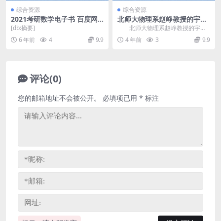
综合资源
综合资源
2021考研数学电子书 百度网
北师大物理系赵峥教授的宇宙
盘
学16讲 网盘分享
[db:摘要]
北师大物理系赵峥教授的宇宙
学16讲，网盘分享物理宇宙学课程
6 年前
4
9.9
4 年前
3
9.9
3.81G超清视频...
评论(0)
您的邮箱地址不会被公开。
必填项已用
*
标注