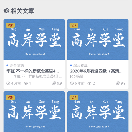
相关文章
VIP
VIP
综合资源
综合资源
李虹 不一样的新概念英语4册
2020年6月有道四级（高清视
视频课(含讲义+音频)
频）百度网盘
李虹 不一样的新概念英语4册
[db:摘要]
视频课(含讲义+音频)，该为课程为
4 月前
1
9.9
6 年前
2
9.9
英语学习处于精...
VIP
VIP