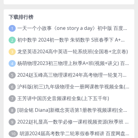
下载排行榜
一天一个小故事《one story a day》初中版 百度网盘分享下载
1
初中数学 2024初一数学 朱韬数学 S班春季下 A+班春季下 百度云网盘
2
龙坚英语2024高中英语一轮系统班(全国卷+北京卷)
3
杨萌物理2023初三物理上秋季A+班(视频+讲义) 百度网盘分享
4
2024赵玉峰高三物理课程24年高考物理一轮复习网课教程
5
沪科版(初三)九年级物理全一册网课教学视频全集(录播版 杜春雨 66讲)
6
王芳讲中国历史音频课程全集(上下五千年)
7
[胡金铭 Diana]新概念英语第1册教学视频课程(全集 百度网盘下载)
8
2022赵礼显高一数学必修一课程视频资源(秋季班 含讲义)百度网盘云
9
胡源2024届高考数学二轮寒假春季精讲 百度网盘分享
10