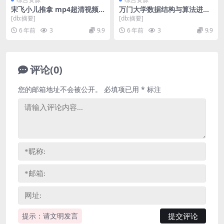
宋飞小儿推拿 mp4超清视频
万门大学数据结构与算法进阶
百度网盘
班(全集)（超清视频）百度网
[db:摘要]
[db:摘要]
盘
6 年前
3
9.9
6 年前
3
9.9
评论(0)
您的邮箱地址不会被公开。
必填项已用
*
标注
提示：请文明发言