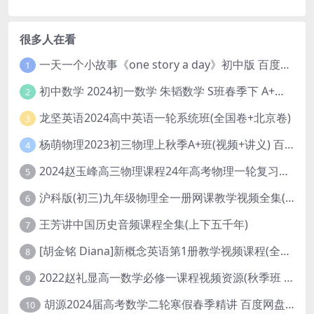
很多人在看
一天一个小故事《one story a day》初中版 百度网盘分享下载
1
初中数学 2024初一数学 朱韬数学 S班春季下 A+班春季下 百度云网盘
2
龙坚英语2024高中英语一轮系统班(全国卷+北京卷)
3
杨萌物理2023初三物理上秋季A+班(视频+讲义) 百度网盘分享
4
2024赵玉峰高三物理课程24年高考物理一轮复习网课教程
5
沪科版(初三)九年级物理全一册网课教学视频全集(录播版 杜春雨 66讲)
6
王芳讲中国历史音频课程全集(上下五千年)
7
[胡金铭 Diana]新概念英语第1册教学视频课程(全集 百度网盘下载)
8
2022赵礼显高一数学必修一课程视频资源(秋季班 含讲义)百度网盘云
9
胡源2024届高考数学二轮寒假春季精讲 百度网盘分享
10