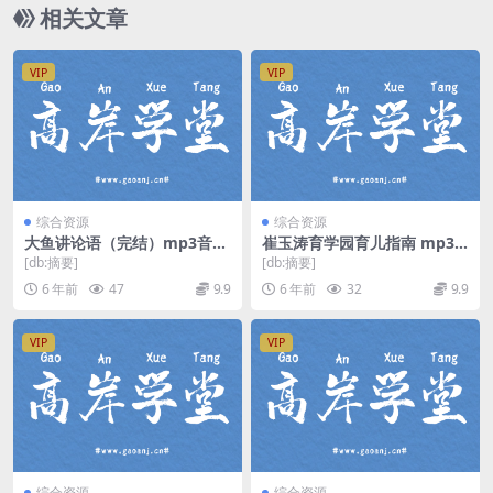
相关文章
VIP
VIP
综合资源
综合资源
大鱼讲论语（完结）mp3音频
崔玉涛育学园育儿指南 mp3
百度网盘
音频 百度网盘
[db:摘要]
[db:摘要]
6 年前
47
9.9
6 年前
32
9.9
VIP
VIP
综合资源
综合资源