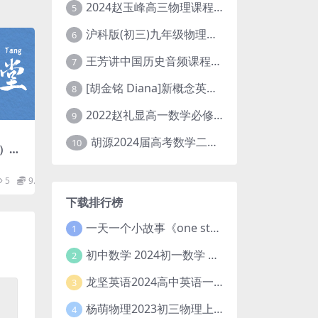
2024赵玉峰高三物理课程24年高考物理一轮复习网课教程
5
沪科版(初三)九年级物理全一册网课教学视频全集(录播版 杜春雨 66讲)
6
王芳讲中国历史音频课程全集(上下五千年)
7
[胡金铭 Diana]新概念英语第1册教学视频课程(全集 百度网盘下载)
8
2022赵礼显高一数学必修一课程视频资源(秋季班 含讲义)百度网盘云
9
胡源2024届高考数学二轮寒假春季精讲 百度网盘分享
10
）mp
5
9.9
下载排行榜
一天一个小故事《one story a day》初中版 百度网盘分享下载
1
初中数学 2024初一数学 朱韬数学 S班春季下 A+班春季下 百度云网盘
2
龙坚英语2024高中英语一轮系统班(全国卷+北京卷)
3
杨萌物理2023初三物理上秋季A+班(视频+讲义) 百度网盘分享
4