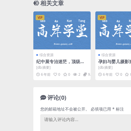
相关文章
VIP
VIP
综合资源
综合资源
纪中展专治迷茫，顶级教
孕妇与婴儿摄影
练助你规划职业，赢在职
和照明布光视频
[db:摘要]
[db:摘要]
场（高清标清视频完结）
网盘
6 年前
0
0
2
9.9
6 年前
0
百度网盘
评论(0)
您的邮箱地址不会被公开。
必填项已用
*
标注