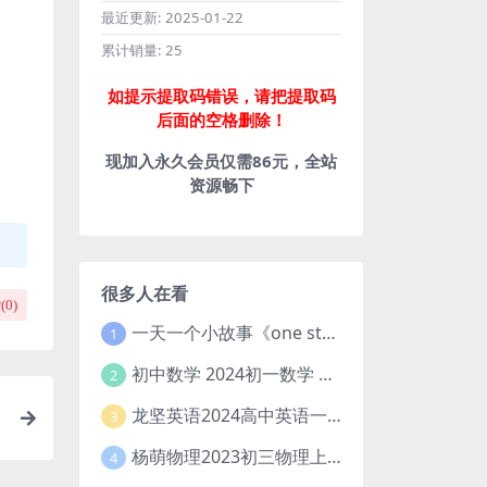
最近更新:
2025-01-22
累计销量:
25
如提示提取码错误，请把提取码
后面的空格删除！
现加入永久会员仅需86元，全站
资源畅下
很多人在看
(
0
)
一天一个小故事《one story a day》初中版 百度网盘分享下载
1
初中数学 2024初一数学 朱韬数学 S班春季下 A+班春季下 百度云网盘
2
龙坚英语2024高中英语一轮系统班(全国卷+北京卷)
3
）
杨萌物理2023初三物理上秋季A+班(视频+讲义) 百度网盘分享
4