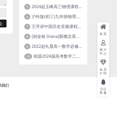
2024赵玉峰高三物理课程24年高考物理一轮复习网课教程
5
沪科版(初三)九年级物理全一册网课教学视频全集(录播版 杜春雨 66讲)
6
王芳讲中国历史音频课程全集(上下五千年)
7
首页
[胡金铭 Diana]新概念英语第1册教学视频课程(全集 百度网盘下载)
8
2022赵礼显高一数学必修一课程视频资源(秋季班 含讲义)百度网盘云
9
用户
中心
胡源2024届高考数学二轮寒假春季精讲 百度网盘分享
10
会员
介绍
系我们
QQ
客服