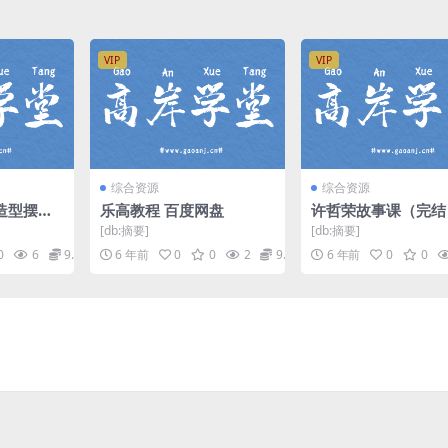
VIP
VIP
综合资源
综合资源
造型摆姿
乐高教程 百度网盘
许哲荣故事课（完结
教程 百度
3音频 百度网盘
[db:摘要]
[db:摘要]
0
6
9.9
6 年前
0
0
2
9.9
6 年前
0
0