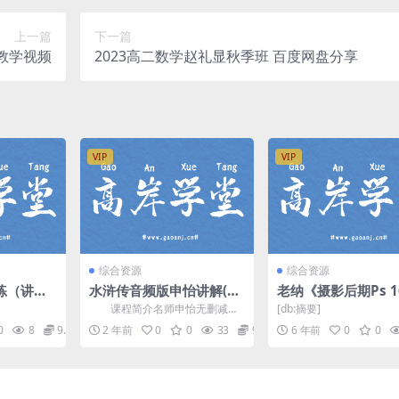
上一篇
下一篇
型教学视频
2023高二数学赵礼显秋季班 百度网盘分享
VIP
VIP
综合资源
综合资源
练（讲
水浒传音频版申怡讲解(申
老纳《摄影后期Ps 
：20）百
怡讲水浒)
色风格任你选》（全
课程简介名师申怡无删减水
[db:摘要]
（高清）百度网盘
浒传原著原版音频讲解，深入解
0
8
9.9
2 年前
0
0
33
9.9
6 年前
0
0
读，启发思辨，回归原著，...