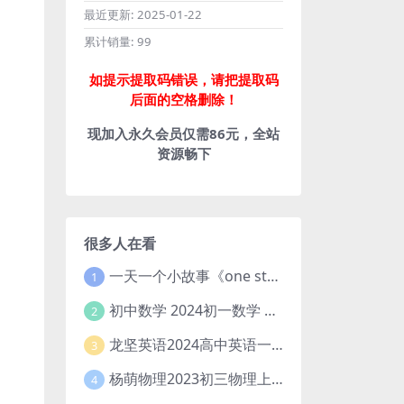
最近更新:
2025-01-22
累计销量:
99
如提示提取码错误，请把提取码
后面的空格删除！
现加入永久会员仅需86元，全站
资源畅下
很多人在看
一天一个小故事《one story a day》初中版 百度网盘分享下载
1
初中数学 2024初一数学 朱韬数学 S班春季下 A+班春季下 百度云网盘
2
龙坚英语2024高中英语一轮系统班(全国卷+北京卷)
3
杨萌物理2023初三物理上秋季A+班(视频+讲义) 百度网盘分享
4