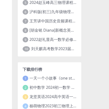
2024赵玉峰高三物理课程24年高考物理一轮复习网课教程
5
沪科版(初三)九年级物理全一册网课教学视频全集(录播版 杜春雨 66讲)
6
王芳讲中国历史音频课程全集(上下五千年)
7
[胡金铭 Diana]新概念英语第1册教学视频课程(全集 百度网盘下载)
8
2022赵礼显高一数学必修一课程视频资源(秋季班 含讲义)百度网盘云
9
刘天麒高考数学2023届一轮暑假班直播课合集(A和A+)
10
下载排行榜
一天一个小故事《one story a day》初中版 百度网盘分享下载
1
初中数学 2024初一数学 朱韬数学 S班春季下 A+班春季下 百度云网盘
2
龙坚英语2024高中英语一轮系统班(全国卷+北京卷)
3
杨萌物理2023初三物理上秋季A+班(视频+讲义) 百度网盘分享
4