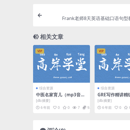
Frank老师8天英语基础口语句
相关文章
VIP
VIP
综合资源
综合资源
中医名家育儿（mp3音频
GRE写作精讲精
完结）百度网盘
师：张雷冬 课时
[db:摘要]
[db:摘要]
度网盘
6 年前
0
0
7
9.9
6 年前
0