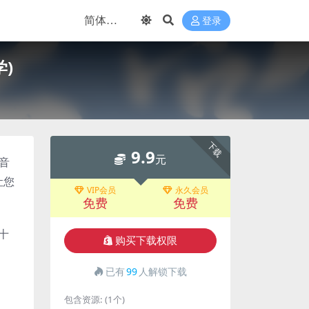
登录
)
下载
9.9
元
音
让您
VIP会员
永久会员
免费
免费
十
购买下载权限
已有
99
人解锁下载
包含资源:
(1个)