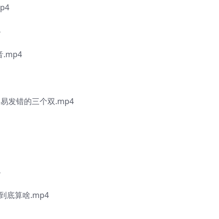
p4
4
.mp4
特容易发错的三个双.mp4
4
到底算啥.mp4