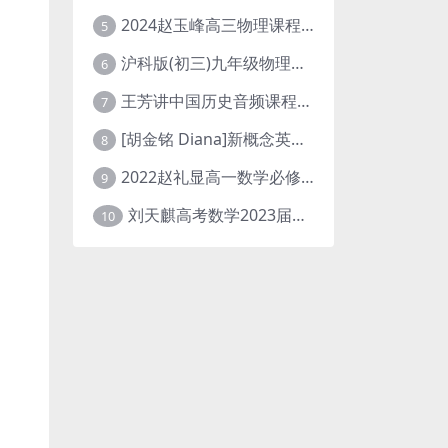
2024赵玉峰高三物理课程24年高考物理一轮复习网课教程
5
沪科版(初三)九年级物理全一册网课教学视频全集(录播版 杜春雨 66讲)
6
王芳讲中国历史音频课程全集(上下五千年)
7
[胡金铭 Diana]新概念英语第1册教学视频课程(全集 百度网盘下载)
8
2022赵礼显高一数学必修一课程视频资源(秋季班 含讲义)百度网盘云
9
刘天麒高考数学2023届一轮暑假班直播课合集(A和A+)
10