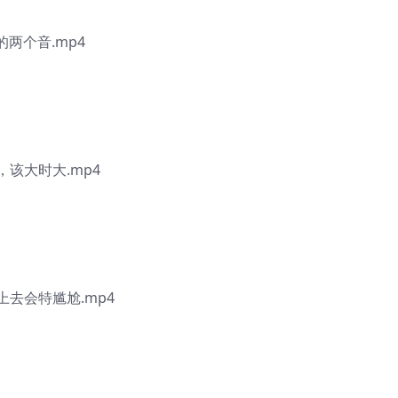
的两个音.mp4
小，该大时大.mp4
上去会特尴尬.mp4