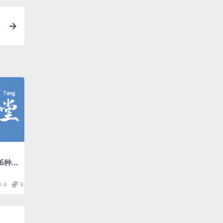
16种调
）
6
9.9