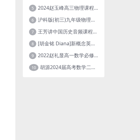
2024赵玉峰高三物理课程24年高考物理一轮复习网课教程
5
沪科版(初三)九年级物理全一册网课教学视频全集(录播版 杜春雨 66讲)
6
王芳讲中国历史音频课程全集(上下五千年)
7
[胡金铭 Diana]新概念英语第1册教学视频课程(全集 百度网盘下载)
8
2022赵礼显高一数学必修一课程视频资源(秋季班 含讲义)百度网盘云
9
胡源2024届高考数学二轮寒假春季精讲 百度网盘分享
10