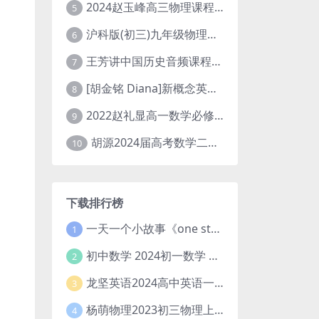
2024赵玉峰高三物理课程24年高考物理一轮复习网课教程
5
沪科版(初三)九年级物理全一册网课教学视频全集(录播版 杜春雨 66讲)
6
王芳讲中国历史音频课程全集(上下五千年)
7
[胡金铭 Diana]新概念英语第1册教学视频课程(全集 百度网盘下载)
8
2022赵礼显高一数学必修一课程视频资源(秋季班 含讲义)百度网盘云
9
胡源2024届高考数学二轮寒假春季精讲 百度网盘分享
10
下载排行榜
一天一个小故事《one story a day》初中版 百度网盘分享下载
1
初中数学 2024初一数学 朱韬数学 S班春季下 A+班春季下 百度云网盘
2
龙坚英语2024高中英语一轮系统班(全国卷+北京卷)
3
杨萌物理2023初三物理上秋季A+班(视频+讲义) 百度网盘分享
4