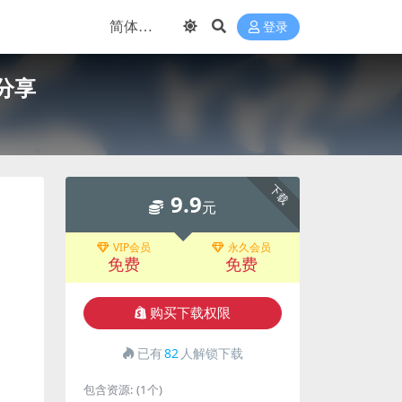
登录
分享
下载
9.9
元
VIP会员
永久会员
。
免费
免费
购买下载权限
已有
82
人解锁下载
包含资源:
(1个)