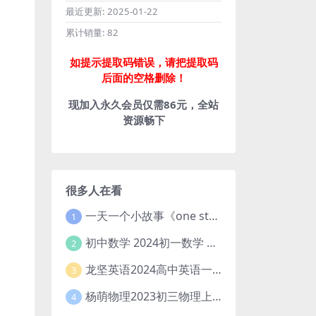
最近更新:
2025-01-22
累计销量:
82
如提示提取码错误，请把提取码
后面的空格删除！
现加入永久会员仅需86元，全站
资源畅下
很多人在看
一天一个小故事《one story a day》初中版 百度网盘分享下载
1
初中数学 2024初一数学 朱韬数学 S班春季下 A+班春季下 百度云网盘
2
龙坚英语2024高中英语一轮系统班(全国卷+北京卷)
3
杨萌物理2023初三物理上秋季A+班(视频+讲义) 百度网盘分享
4