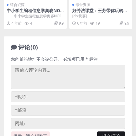
综合资源
综合资源
中小学生编程信息学奥赛NOI
好芳法课堂：王芳带你玩转奇
P入门课程 网盘分享
幻的三阶魔方（高清视频）百
中小学生编程信息学奥赛NOIP
[db:摘要]
度网盘
入门课程，网盘分享编程课程1.54
4 年前
4
9.9
6 年前
19
9.9
G高清视频。...
评论(0)
您的邮箱地址不会被公开。
必填项已用
*
标注
提示：请文明发言