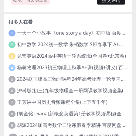
很多人在看
一天一个小故事《one story a day》初中版 百度网盘分享下载
1
初中数学 2024初一数学 朱韬数学 S班春季下 A+班春季下 百度云网盘
2
龙坚英语2024高中英语一轮系统班(全国卷+北京卷)
3
杨萌物理2023初三物理上秋季A+班(视频+讲义) 百度网盘分享
4
2024赵玉峰高三物理课程24年高考物理一轮复习网课教程
5
沪科版(初三)九年级物理全一册网课教学视频全集(录播版 杜春雨 66讲)
6
王芳讲中国历史音频课程全集(上下五千年)
7
[胡金铭 Diana]新概念英语第1册教学视频课程(全集 百度网盘下载)
8
胡源2024届高考数学二轮寒假春季精讲 百度网盘分享
9