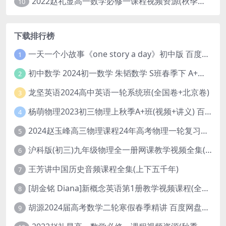
2022赵礼显高一数学必修一课程视频资源(秋季班 含讲义)百度网盘云
10
下载排行榜
一天一个小故事《one story a day》初中版 百度网盘分享下载
1
初中数学 2024初一数学 朱韬数学 S班春季下 A+班春季下 百度云网盘
2
龙坚英语2024高中英语一轮系统班(全国卷+北京卷)
3
杨萌物理2023初三物理上秋季A+班(视频+讲义) 百度网盘分享
4
2024赵玉峰高三物理课程24年高考物理一轮复习网课教程
5
沪科版(初三)九年级物理全一册网课教学视频全集(录播版 杜春雨 66讲)
6
王芳讲中国历史音频课程全集(上下五千年)
7
[胡金铭 Diana]新概念英语第1册教学视频课程(全集 百度网盘下载)
8
胡源2024届高考数学二轮寒假春季精讲 百度网盘分享
9