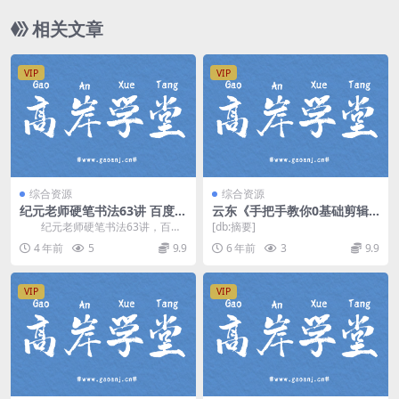
相关文章
VIP
VIP
综合资源
综合资源
纪元老师硬笔书法63讲 百度网
云东《手把手教你0基础剪辑
盘分享
出超赞视频》（完结）（高清
纪元老师硬笔书法63讲，百度
[db:摘要]
视频）百度网盘
网盘分享硬笔书法课程4.39G超清
4 年前
5
9.9
6 年前
3
9.9
视频。 资源...
VIP
VIP