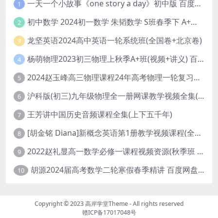
一天一个小故事《one story a day》初中版 百度网盘分享下载
1
初中数学 2024初一数学 朱韬数学 S班春季下 A+班春季下 百度云网盘
2
龙坚英语2024高中英语一轮系统班(全国卷+北京卷)
3
杨萌物理2023初三物理上秋季A+班(视频+讲义) 百度网盘分享
4
2024赵玉峰高三物理课程24年高考物理一轮复习网课教程
5
沪科版(初三)九年级物理全一册网课教学视频全集(录播版 杜春雨 66讲)
6
王芳讲中国历史音频课程全集(上下五千年)
7
[胡金铭 Diana]新概念英语第1册教学视频课程(全集 百度网盘下载)
8
2022赵礼显高一数学必修一课程视频资源(秋季班 含讲义)百度网盘云
9
胡源2024届高考数学二轮寒假春季精讲 百度网盘分享
10
Copyright © 2023
高岸学堂Theme
- All rights reserved
赣ICP备17017048号