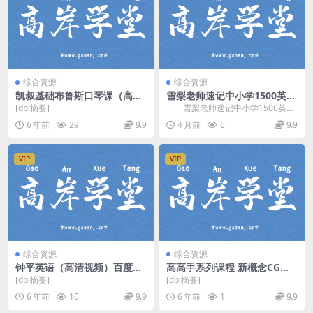
综合资源
综合资源
凯叔基础布鲁斯口琴课（高清
雪梨老师速记中小学1500英语
视频）百度网盘下载
单词视频课(自然拼读 思维导
[db:摘要]
雪梨老师速记中小学1500英语
图) 百度网盘分享
单词视频课(自然拼读 思维导图)，
6 年前
29
9.9
4 月前
6
9.9
课程覆盖小初...
VIP
VIP
综合资源
综合资源
钟平英语（高清视频）百度网
高高手系列课程 新概念CG系
盘
列课程-CG色彩课（新概念超
[db:摘要]
[db:摘要]
清视频压缩）百度网盘分享
6 年前
10
9.9
6 年前
1
9.9