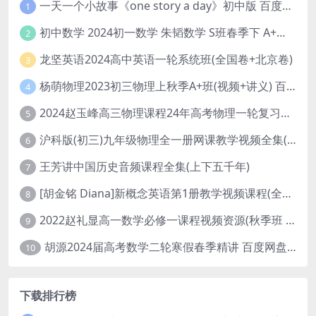
一天一个小故事《one story a day》初中版 百度网盘分享下载
1
初中数学 2024初一数学 朱韬数学 S班春季下 A+班春季下 百度云网盘
2
龙坚英语2024高中英语一轮系统班(全国卷+北京卷)
3
杨萌物理2023初三物理上秋季A+班(视频+讲义) 百度网盘分享
4
2024赵玉峰高三物理课程24年高考物理一轮复习网课教程
5
沪科版(初三)九年级物理全一册网课教学视频全集(录播版 杜春雨 66讲)
6
王芳讲中国历史音频课程全集(上下五千年)
7
[胡金铭 Diana]新概念英语第1册教学视频课程(全集 百度网盘下载)
8
2022赵礼显高一数学必修一课程视频资源(秋季班 含讲义)百度网盘云
9
胡源2024届高考数学二轮寒假春季精讲 百度网盘分享
10
下载排行榜