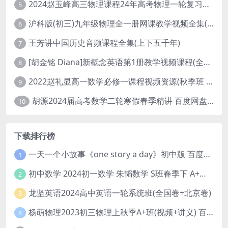
2024赵玉峰高三物理课程24年高考物理一轮复习网课教程
5
沪科版(初三)九年级物理全一册网课教学视频全集(录播版 杜春雨 66讲)
6
王芳讲中国历史音频课程全集(上下五千年)
7
[胡金铭 Diana]新概念英语第1册教学视频课程(全集 百度网盘下载)
8
2022赵礼显高一数学必修一课程视频资源(秋季班 含讲义)百度网盘云
9
胡源2024届高考数学二轮寒假春季精讲 百度网盘分享
10
下载排行榜
一天一个小故事《one story a day》初中版 百度网盘分享下载
1
初中数学 2024初一数学 朱韬数学 S班春季下 A+班春季下 百度云网盘
2
龙坚英语2024高中英语一轮系统班(全国卷+北京卷)
3
杨萌物理2023初三物理上秋季A+班(视频+讲义) 百度网盘分享
4