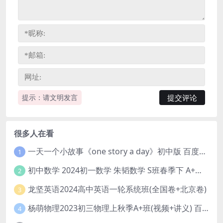
提示：请文明发言
很多人在看
一天一个小故事《one story a day》初中版 百度网盘分享下载
1
初中数学 2024初一数学 朱韬数学 S班春季下 A+班春季下 百度云网盘
2
龙坚英语2024高中英语一轮系统班(全国卷+北京卷)
3
杨萌物理2023初三物理上秋季A+班(视频+讲义) 百度网盘分享
4