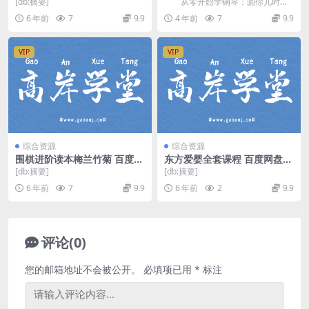
清视频）百度网盘
琴梦（完结）百度网盘分享
[db:摘要]
从零开始学钢琴：圆你儿时钢
琴梦，完结版百度网盘分享钢琴课
6 年前
7
9.9
4 年前
7
9.9
程1.84G高清视频...
VIP
VIP
综合资源
综合资源
围棋进阶读本梅兰竹菊 百度网
东方爱婴全套课程 百度网盘下
盘
载
[db:摘要]
[db:摘要]
6 年前
7
9.9
6 年前
2
9.9
评论(0)
您的邮箱地址不会被公开。
必填项已用
*
标注