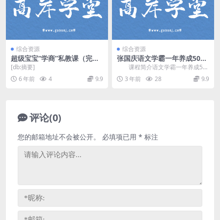
综合资源
综合资源
超级宝宝“学商”私教课（完
张国庆语文学霸一年养成50讲
结）
(1-4年级)百度网盘云
[db:摘要]
课程简介语文学霸一年养成50
讲视频课程，由 张国庆 讲课，以统
6 年前
4
9.9
3 年前
28
9.9
编版历史课本为...
评论(0)
您的邮箱地址不会被公开。
必填项已用
*
标注