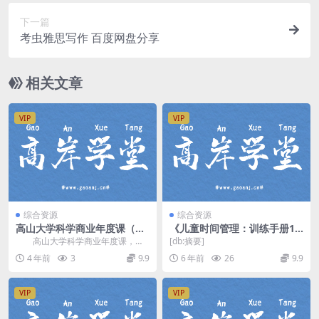
下一篇
考虫雅思写作 百度网盘分享
相关文章
VIP
VIP
综合资源
综合资源
高山大学科学商业年度课（完
《儿童时间管理：训练手册13
结）百度网盘分享
0讲》MP3音频 百度网盘下载
高山大学科学商业年度课，完
[db:摘要]
结版百度网盘分享35.4G高清视
4 年前
3
9.9
6 年前
26
9.9
频。 这是一趟意...
VIP
VIP