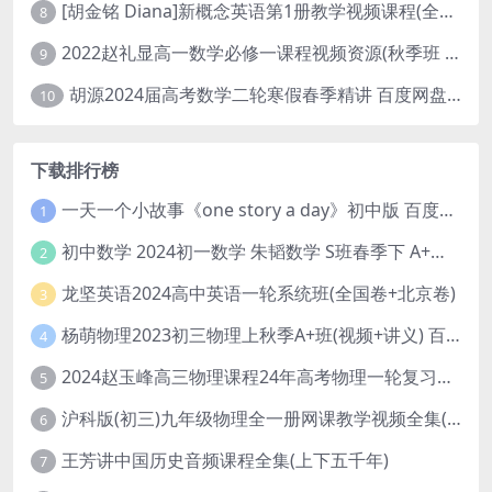
[胡金铭 Diana]新概念英语第1册教学视频课程(全集 百度网盘下载)
8
2022赵礼显高一数学必修一课程视频资源(秋季班 含讲义)百度网盘云
9
胡源2024届高考数学二轮寒假春季精讲 百度网盘分享
10
下载排行榜
一天一个小故事《one story a day》初中版 百度网盘分享下载
1
初中数学 2024初一数学 朱韬数学 S班春季下 A+班春季下 百度云网盘
2
龙坚英语2024高中英语一轮系统班(全国卷+北京卷)
3
杨萌物理2023初三物理上秋季A+班(视频+讲义) 百度网盘分享
4
2024赵玉峰高三物理课程24年高考物理一轮复习网课教程
5
沪科版(初三)九年级物理全一册网课教学视频全集(录播版 杜春雨 66讲)
6
王芳讲中国历史音频课程全集(上下五千年)
7