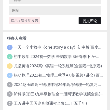
提示：请文明发言
很多人在看
一天一个小故事《one story a day》初中版 百度网盘分享下载
1
初中数学 2024初一数学 朱韬数学 S班春季下 A+班春季下 百度云网盘
2
龙坚英语2024高中英语一轮系统班(全国卷+北京卷)
3
杨萌物理2023初三物理上秋季A+班(视频+讲义) 百度网盘分享
4
2024赵玉峰高三物理课程24年高考物理一轮复习网课教程
5
沪科版(初三)九年级物理全一册网课教学视频全集(录播版 杜春雨 66讲)
6
王芳讲中国历史音频课程全集(上下五千年)
7