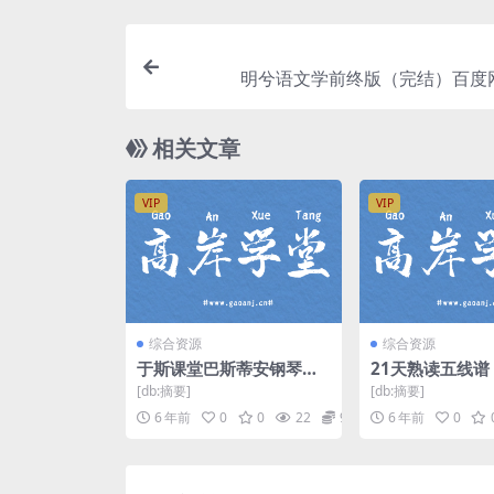
明兮语文学前终版（完结）百度
相关文章
VIP
VIP
综合资源
综合资源
于斯课堂巴斯蒂安钢琴教
21天熟读五线谱
程第一册（88课时原价19
下载
[db:摘要]
[db:摘要]
8元）百度网盘
6 年前
0
0
22
9.9
6 年前
0