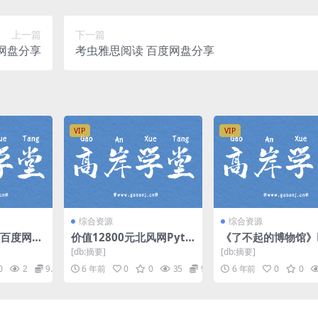
上一篇
下一篇
网盘分享
考虫雅思阅读 百度网盘分享
VIP
VIP
综合资源
综合资源
 百度网盘
价值12800元北风网Pyth
《了不起的博物馆》
on零基础人工智能就业课
音频格式 百度网盘
[db:摘要]
[db:摘要]
程全套视频（高清打包）
0
2
9.9
6 年前
0
0
35
9.9
6 年前
0
0
百度网盘