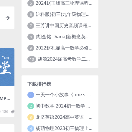
2024赵玉峰高三物理课程24年高考物理一轮复习网课教程
5
沪科版(初三)九年级物理全一册网课教学视频全集(录播版 杜春雨 66讲)
6
王芳讲中国历史音频课程全集(上下五千年)
7
[胡金铭 Diana]新概念英语第1册教学视频课程(全集 百度网盘下载)
8
2022赵礼显高一数学必修一课程视频资源(秋季班 含讲义)百度网盘云
9
胡源2024届高考数学二轮寒假春季精讲 百度网盘分享
10
下载排行榜
一天一个小故事《one story a day》初中版 百度网盘分享下载
1
MP3
下载
初中数学 2024初一数学 朱韬数学 S班春季下 A+班春季下 百度云网盘
2
186
9.9
龙坚英语2024高中英语一轮系统班(全国卷+北京卷)
3
杨萌物理2023初三物理上秋季A+班(视频+讲义) 百度网盘分享
4