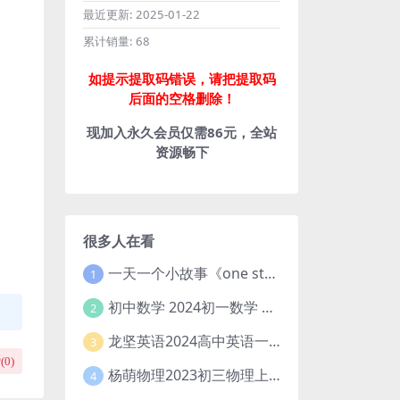
最近更新:
2025-01-22
累计销量:
68
如提示提取码错误，请把提取码
后面的空格删除！
现加入永久会员仅需86元，全站
资源畅下
很多人在看
一天一个小故事《one story a day》初中版 百度网盘分享下载
1
初中数学 2024初一数学 朱韬数学 S班春季下 A+班春季下 百度云网盘
2
龙坚英语2024高中英语一轮系统班(全国卷+北京卷)
3
(
0
)
杨萌物理2023初三物理上秋季A+班(视频+讲义) 百度网盘分享
4