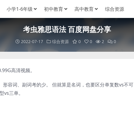
小学1-6年级
初中教育
高中教育
综合资源
考虫雅思语法 百度网盘分享
2022-07-17
综合资源
0
0
2
0
99G高清视频。
容词、副词考的少。 但就算是名词，也要区分单复数vs不可
型vs三单。