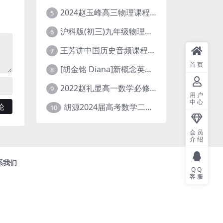
2024赵玉峰高三物理课程24年高考物理一轮复习网课教程
5
沪科版(初三)九年级物理全一册网课教学视频全集(录播版 杜春雨 66讲)
6
王芳讲中国历史音频课程全集(上下五千年)
7
首页
[胡金铭 Diana]新概念英语第1册教学视频课程(全集 百度网盘下载)
8
2022赵礼显高一数学必修一课程视频资源(秋季班 含讲义)百度网盘云
9
用户
中心
胡源2024届高考数学二轮寒假春季精讲 百度网盘分享
10
会员
介绍
系我们
QQ
客服