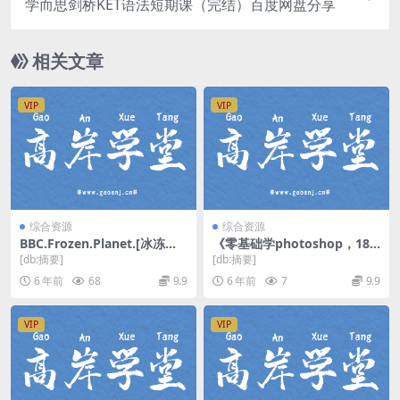
学而思剑桥KET语法短期课（完结）百度网盘分享
相关文章
VIP
VIP
综合资源
综合资源
BBC.Frozen.Planet.[冰冻星
《零基础学photoshop，18
球].蓝光高清 百度网盘下载
节课从小白到大神》（维库）
[db:摘要]
[db:摘要]
(完结)（高清视频）百度网盘
6 年前
68
9.9
6 年前
7
9.9
VIP
VIP