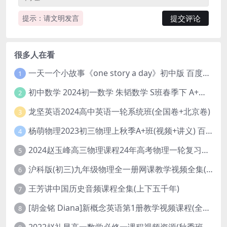
提示：请文明发言
很多人在看
一天一个小故事《one story a day》初中版 百度网盘分享下载
1
初中数学 2024初一数学 朱韬数学 S班春季下 A+班春季下 百度云网盘
2
龙坚英语2024高中英语一轮系统班(全国卷+北京卷)
3
杨萌物理2023初三物理上秋季A+班(视频+讲义) 百度网盘分享
4
2024赵玉峰高三物理课程24年高考物理一轮复习网课教程
5
沪科版(初三)九年级物理全一册网课教学视频全集(录播版 杜春雨 66讲)
6
王芳讲中国历史音频课程全集(上下五千年)
7
[胡金铭 Diana]新概念英语第1册教学视频课程(全集 百度网盘下载)
8