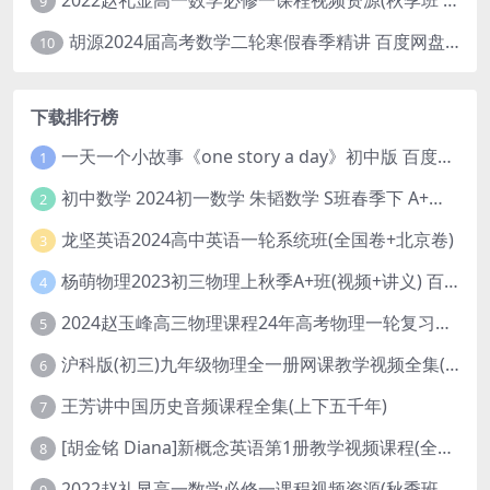
2022赵礼显高一数学必修一课程视频资源(秋季班 含讲义)百度网盘云
9
胡源2024届高考数学二轮寒假春季精讲 百度网盘分享
10
下载排行榜
一天一个小故事《one story a day》初中版 百度网盘分享下载
1
初中数学 2024初一数学 朱韬数学 S班春季下 A+班春季下 百度云网盘
2
龙坚英语2024高中英语一轮系统班(全国卷+北京卷)
3
杨萌物理2023初三物理上秋季A+班(视频+讲义) 百度网盘分享
4
2024赵玉峰高三物理课程24年高考物理一轮复习网课教程
5
沪科版(初三)九年级物理全一册网课教学视频全集(录播版 杜春雨 66讲)
6
王芳讲中国历史音频课程全集(上下五千年)
7
[胡金铭 Diana]新概念英语第1册教学视频课程(全集 百度网盘下载)
8
2022赵礼显高一数学必修一课程视频资源(秋季班 含讲义)百度网盘云
9