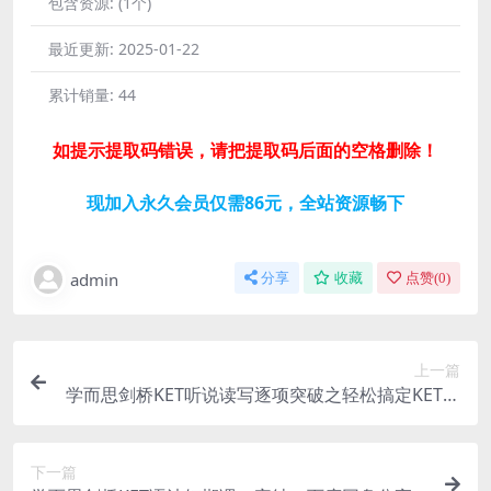
包含资源:
(1个)
最近更新:
2025-01-22
累计销量:
44
如提示提取码错误，请把提取码后面的空格删除！
现加入永久会员仅需86元，全站资源畅下
admin
分享
收藏
点赞(
0
)
上一篇
学而思剑桥KET听说读写逐项突破之轻松搞定KET口
语25分褚连一（10讲全）百度网盘分享
下一篇