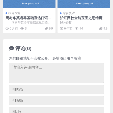
综合资源
综合资源
周树华英语零基础直达口语流
沪江网校全能宝宝之思维魔方
利201节全集(含电子讲义) 百
数理逻辑篇完结视频50节课程
周树华英语零基础直达口语流
[db:摘要]
度网盘分享
（高清打包）百度网盘
利201节视频，包含电子讲义，包
6 月前
3
9.9
6 年前
14
9.9
含难度板块： 零...
评论(0)
您的邮箱地址不会被公开。
必填项已用
*
标注