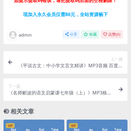
如提示提取码错误，请把提取码后面的空格删除！
现加入永久会员仅需86元，全站资源畅下
admin
分享
收藏
点赞(
0
)
上一篇
《平说古文：中小学文言文精讲》MP3音频 百度网
盘下载
下一篇
《名师郦波的语文启蒙课七年级（上）》MP3格式
音频 百度网盘下载
相关文章
VIP
VIP