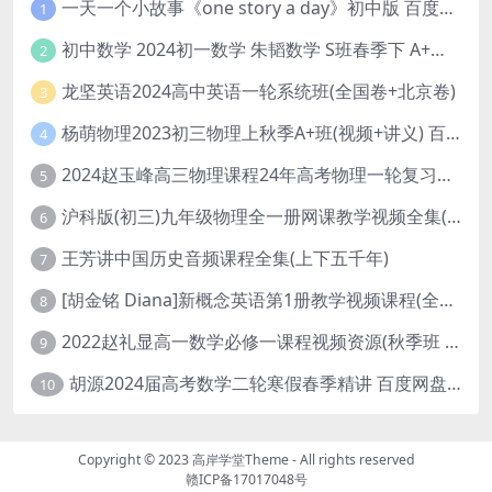
一天一个小故事《one story a day》初中版 百度网盘分享下载
1
初中数学 2024初一数学 朱韬数学 S班春季下 A+班春季下 百度云网盘
2
龙坚英语2024高中英语一轮系统班(全国卷+北京卷)
3
杨萌物理2023初三物理上秋季A+班(视频+讲义) 百度网盘分享
4
2024赵玉峰高三物理课程24年高考物理一轮复习网课教程
5
沪科版(初三)九年级物理全一册网课教学视频全集(录播版 杜春雨 66讲)
6
王芳讲中国历史音频课程全集(上下五千年)
7
[胡金铭 Diana]新概念英语第1册教学视频课程(全集 百度网盘下载)
8
2022赵礼显高一数学必修一课程视频资源(秋季班 含讲义)百度网盘云
9
胡源2024届高考数学二轮寒假春季精讲 百度网盘分享
10
Copyright © 2023
高岸学堂Theme
- All rights reserved
赣ICP备17017048号