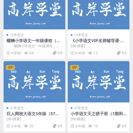
小学语文
小学语文
螺蛳小学语文一年级课程（完
《小学语文VIP名师辅导课·一
结）百度网盘分享
年级上》MP3音频格式 百度网
螺蛳小学语文一年级课程，完
[db:摘要]
盘下载
结版百度网盘分享小学语文课程60
4 年前
84
9.9
6 年前
12
9.9
0M高清视频。 ...
VIP
VIP
小学语文
小学语文
巨人网校大语文5年级（57讲
小学语文天之骄子班（1期和2
—138个视频14G）百度网盘
期）名师课堂（高清打包）百
[db:摘要]
[db:摘要]
度网盘
6 年前
35
9.9
6 年前
10
9.9