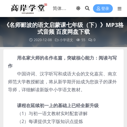
登录
《名师郦波的语文启蒙课七年级（下）》MP3格
式音频 百度网盘下载
2020-12-08
小学语文
55
0
用名家大师的名作名篇，突破核心能力：阅读与写
作
中国诗词、汉字听写和成语大会的文化嘉宾、南京
师范大学教授郦波，将从新学期开始成为您孩子的课外
导师，详细解读新版中小学语文教材。
课程在延续初一上的基础上已经全新升级
（1）与初一语文教材实时配套讲解
（2）每课提供文字版知识点提炼