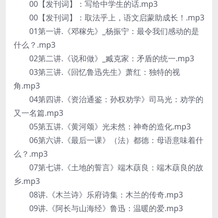
00【发刊词】：写给中学生的话.mp3
00【发刊词】：取法乎上，语文启蒙助成长！.mp3
01第一讲.《邓稼先》_杨振宁：最令我们感动的是
什么？.mp3
02第二讲.《说和做》_臧克家：矛盾的统一.mp3
03第三讲.《回忆鲁迅先生》萧红：独特的视
角.mp3
04第四讲.《资治通鉴：孙权劝学》司马光：劝学的
又一名篇.mp3
05第五讲.《黄河颂》光未然：神奇的造化.mp3
06第六讲.《最后一课》（法）都德：母语意味着什
么？.mp3
07第七讲.《土地的誓言》端木蕻良：端木蕻良的故
乡.mp3
08讲.《木兰诗》乐府诗集：木兰的传奇.mp3
09讲.《阿长与山海经》鲁迅：温暖的爱.mp3