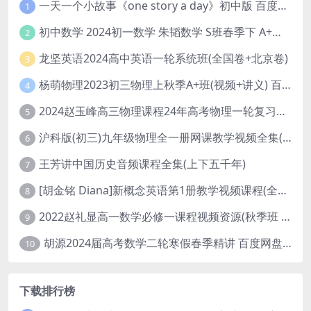
一天一个小故事《one story a day》初中版 百度网盘分享下载
1
初中数学 2024初一数学 朱韬数学 S班春季下 A+班春季下 百度云网盘
2
龙坚英语2024高中英语一轮系统班(全国卷+北京卷)
3
杨萌物理2023初三物理上秋季A+班(视频+讲义) 百度网盘分享
4
2024赵玉峰高三物理课程24年高考物理一轮复习网课教程
5
沪科版(初三)九年级物理全一册网课教学视频全集(录播版 杜春雨 66讲)
6
王芳讲中国历史音频课程全集(上下五千年)
7
[胡金铭 Diana]新概念英语第1册教学视频课程(全集 百度网盘下载)
8
2022赵礼显高一数学必修一课程视频资源(秋季班 含讲义)百度网盘云
9
胡源2024届高考数学二轮寒假春季精讲 百度网盘分享
10
下载排行榜