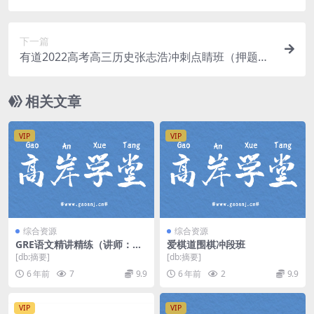
考试内容）（完结）百度网盘分享
下一篇
有道2022高考高三历史张志浩冲刺点睛班（押题
课）百度网盘分享
相关文章
VIP
VIP
综合资源
综合资源
GRE语文精讲精练（讲师：赵
爱棋道围棋冲段班
新侃 课时：20）百度网盘
[db:摘要]
[db:摘要]
6 年前
7
9.9
6 年前
2
9.9
VIP
VIP