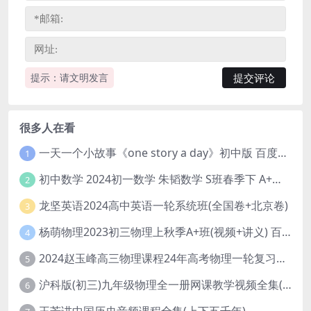
提示：请文明发言
很多人在看
一天一个小故事《one story a day》初中版 百度网盘分享下载
1
初中数学 2024初一数学 朱韬数学 S班春季下 A+班春季下 百度云网盘
2
龙坚英语2024高中英语一轮系统班(全国卷+北京卷)
3
杨萌物理2023初三物理上秋季A+班(视频+讲义) 百度网盘分享
4
2024赵玉峰高三物理课程24年高考物理一轮复习网课教程
5
沪科版(初三)九年级物理全一册网课教学视频全集(录播版 杜春雨 66讲)
6