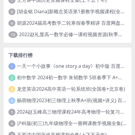
王芳讲中国历史音频课程全集(上下五千年)
7
[胡金铭 Diana]新概念英语第1册教学视频课程(全集 百度网盘下载)
8
胡源2024届高考数学二轮寒假春季精讲 百度网盘分享
9
2022赵礼显高一数学必修一课程视频资源(秋季班 含讲义)百度网盘云
10
下载排行榜
一天一个小故事《one story a day》初中版 百度网盘分享下载
1
初中数学 2024初一数学 朱韬数学 S班春季下 A+班春季下 百度云网盘
2
龙坚英语2024高中英语一轮系统班(全国卷+北京卷)
3
杨萌物理2023初三物理上秋季A+班(视频+讲义) 百度网盘分享
4
2024赵玉峰高三物理课程24年高考物理一轮复习网课教程
5
沪科版(初三)九年级物理全一册网课教学视频全集(录播版 杜春雨 66讲)
6
王芳讲中国历史音频课程全集(上下五千年)
7