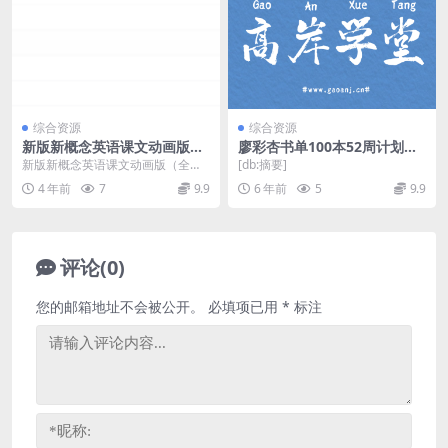
综合资源
综合资源
新版新概念英语课文动画版
廖彩杏书单100本52周计划安
（全四册）
排 百度网盘
新版新概念英语课文动画版（全四
[db:摘要]
册）1(1).2G RM版├新概念英语1-4
4 年前
7
9.9
6 年前
5
9.9
自学导...
评论(0)
您的邮箱地址不会被公开。
必填项已用
*
标注